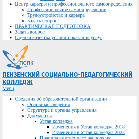
Центр карьеры и профессионального самоопределения
Профессиональное самоопределение
Трудоустройство и карьера
Задать вопрос
ПРАКТИЧЕСКАЯ ПОДГОТОВКА
Задать вопрос
Оценка качества условий оказания услуг
ПЕНЗЕНСКИЙ СОЦИАЛЬНО-ПЕДАГОГИЧЕСКИЙ
КОЛЛЕДЖ
Primary
Menu
Navigation
Сведения об образовательной организации
Menu
Основные сведения
Структура и органы управления
Документы
Устав колледжа
Изменения в Устав колледжа 2018
Изменения в Устав колледжа 2023
Правила внутреннего распорядка