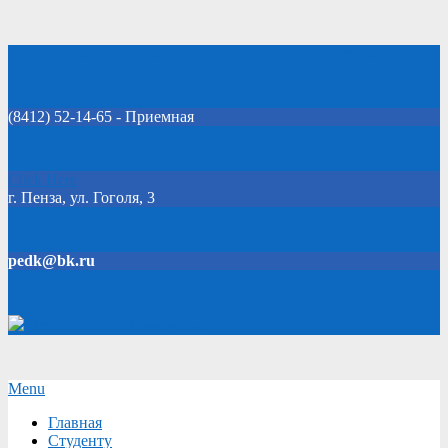
Skip
Добро пожаловать на официальный сайт колледжа!
to
content
(8412) 52-14-65 - Приемная
Click Here
г. Пенза, ул. Гоголя, 3
pedk@bk.ru
Версия для слабовидящих
Secondary
Menu
Navigation
Главная
Menu
Студенту