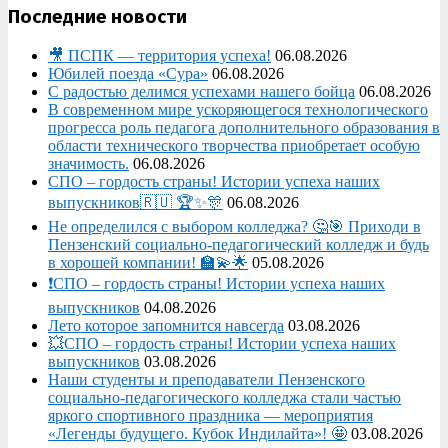
Последние новости
🎥 ПСПК — территория успеха!
06.08.2026
Юбилей поезда «Сура»
06.08.2026
С радостью делимся успехами нашего бойца
06.08.2026
В современном мире ускоряющегося технологического
прогресса роль педагога дополнительного образования в
области технического творчества приобретает особую
значимость.
06.08.2026
СПО – гордость страны! Истории успеха наших
выпускников🇷🇺 🏆✨🎊
06.08.2026
Не определился с выбором колледжа? 🤔🎯 Приходи в
Пензенский социально-педагогический колледж и будь
в хорошей компании! 🏫💫🌟
05.08.2026
❗СПО – гордость страны! Истории успеха наших
выпускников
04.08.2026
Лето которое запомнится навсегда
03.08.2026
💥СПО – гордость страны! Истории успеха наших
выпускников
03.08.2026
Наши студенты и преподаватели Пензенского
социально‑педагогического колледжа стали частью
яркого спортивного праздника — мероприятия
«Легенды будущего. Кубок Индилайта»! 🤩
03.08.2026