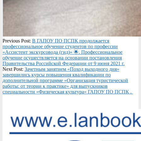
2025-
Previous Post:
В ГАПОУ ПО ПСПК продолжается
04-
профессиональное обучение студентов по профессии
11
«Ассистент экскурсовода (гид)» 🌟. Профессиональное
обучение осуществляется на основании постановления
Правительства Российской Федерации от 9 июня 2021 г.
Next Post:
Зачетным занятием «Поход выходного дня»
завершились курсы повышения квалификации по
дополнительной программе «Организация туристической
работы: от теории к практике» для выпускников
специальности «Физическая культура» ГАПОУ ПО ПСПК .