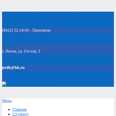
Skip
Добро пожаловать на официальный сайт колледжа!
to
content
(8412) 52-14-65 - Приемная
Click Here
г. Пенза, ул. Гоголя, 3
pedk@bk.ru
Версия для слабовидящих
Secondary
Menu
Navigation
Главная
Menu
Студенту