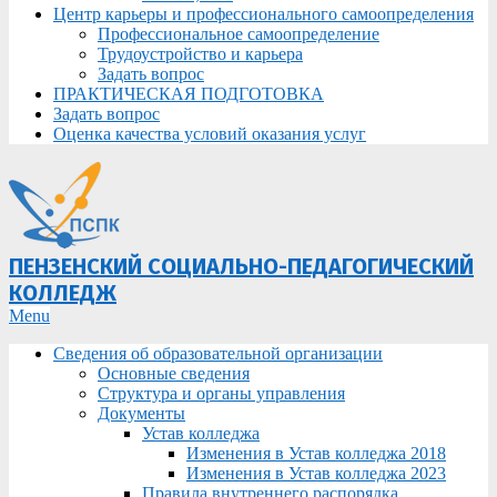
Центр карьеры и профессионального самоопределения
Профессиональное самоопределение
Трудоустройство и карьера
Задать вопрос
ПРАКТИЧЕСКАЯ ПОДГОТОВКА
Задать вопрос
Оценка качества условий оказания услуг
ПЕНЗЕНСКИЙ СОЦИАЛЬНО-ПЕДАГОГИЧЕСКИЙ
КОЛЛЕДЖ
Primary
Menu
Navigation
Сведения об образовательной организации
Menu
Основные сведения
Структура и органы управления
Документы
Устав колледжа
Изменения в Устав колледжа 2018
Изменения в Устав колледжа 2023
Правила внутреннего распорядка