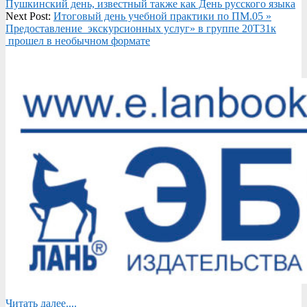
06-
Пушкинский день, известный также как День русского языка
07
Next Post:
Итоговый день учебной практики по ПМ.05 »
Предоставление экскурсионных услуг» в группе 20Т31к
прошел в необычном формате
Читать далее....