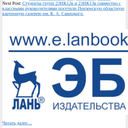
09-
Next Post:
Студенты групп 23НК12к и 23НК13к совместно с
02
классными руководителями посетили Пензенскую областную
картинную галерею им. К. А. Савицкого.
Читать далее....