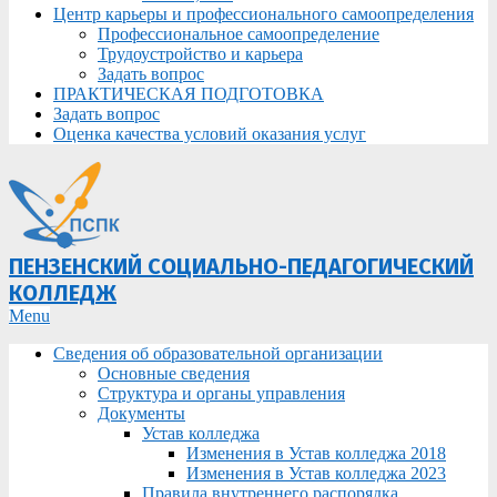
Центр карьеры и профессионального самоопределения
Профессиональное самоопределение
Трудоустройство и карьера
Задать вопрос
ПРАКТИЧЕСКАЯ ПОДГОТОВКА
Задать вопрос
Оценка качества условий оказания услуг
ПЕНЗЕНСКИЙ СОЦИАЛЬНО-ПЕДАГОГИЧЕСКИЙ
КОЛЛЕДЖ
Primary
Menu
Navigation
Сведения об образовательной организации
Menu
Основные сведения
Структура и органы управления
Документы
Устав колледжа
Изменения в Устав колледжа 2018
Изменения в Устав колледжа 2023
Правила внутреннего распорядка