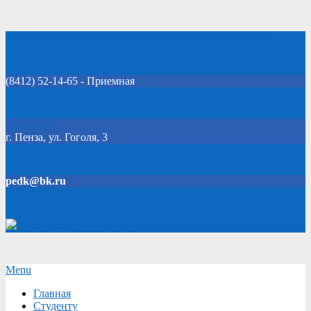
Skip
Добро пожаловать на официальный сайт колледжа!
to
content
(8412) 52-14-65 - Приемная
Click Here
г. Пенза, ул. Гоголя, 3
pedk@bk.ru
Версия для слабовидящих
Secondary
Menu
Navigation
Главная
Menu
Студенту