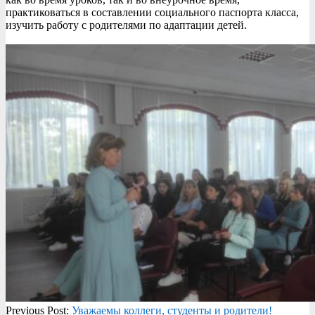
практиковаться в составлении социального паспорта класса,
изучить работу с родителями по адаптации детей.
2023-
Previous Post:
Уважаемы коллеги, студенты и родители!