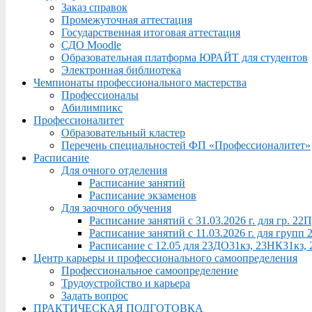
Заказ справок
Промежуточная аттестация
Государственная итоговая аттестация
СДО Moodle
Образовательная платформа ЮРАЙТ для студентов
Электронная библиотека
Чемпионаты профессионального мастерства
Профессионалы
Абилимпикс
Профессионалитет
Образовательный кластер
Перечень специальностей ФП «Профессионалитет»
Расписание
Для очного отделения
Расписание занятий
Расписание экзаменов
Для заочного обучения
Расписание занятий с 31.03.2026 г. для гр. 2
Расписание занятий с 11.03.2026 г. для груп
Расписание с 12.05 для 23ДО31кз, 23НК31кз,
Центр карьеры и профессионального самоопределения
Профессиональное самоопределение
Трудоустройство и карьера
Задать вопрос
ПРАКТИЧЕСКАЯ ПОДГОТОВКА