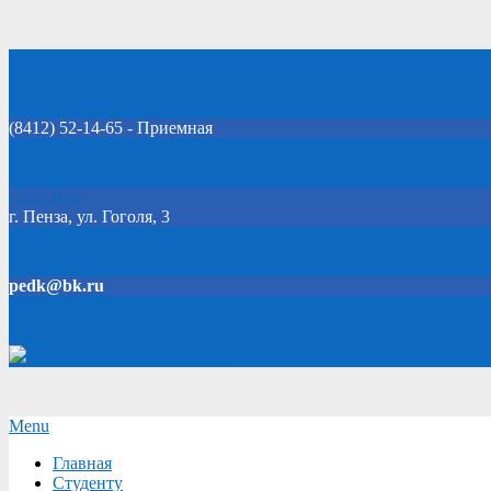
Skip
Добро пожаловать на официальный сайт колледжа!
to
content
(8412) 52-14-65 - Приемная
Click Here
г. Пенза, ул. Гоголя, 3
pedk@bk.ru
Версия для слабовидящих
Secondary
Menu
Navigation
Главная
Menu
Студенту