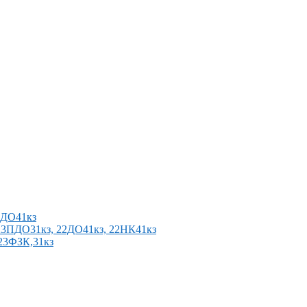
2ПДО41кз
п 23ПДО31кз, 22ДО41кз, 22НК41кз
 23ФЗК,31кз