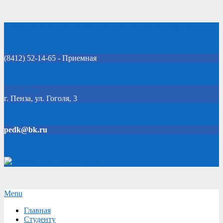
Skip
Добро пожаловать на официальный сайт колледжа!
to
content
(8412) 52-14-65 - Приемная
Click Here
г. Пенза, ул. Гоголя, 3
pedk@bk.ru
Версия для слабовидящих
Secondary
Menu
Navigation
Главная
Menu
Студенту