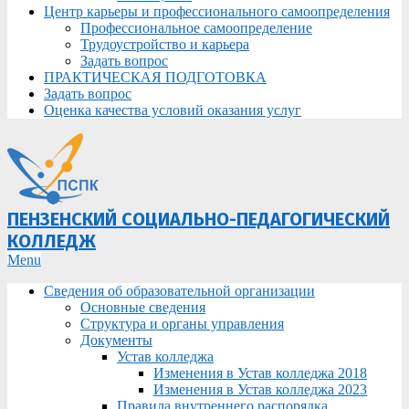
Центр карьеры и профессионального самоопределения
Профессиональное самоопределение
Трудоустройство и карьера
Задать вопрос
ПРАКТИЧЕСКАЯ ПОДГОТОВКА
Задать вопрос
Оценка качества условий оказания услуг
ПЕНЗЕНСКИЙ СОЦИАЛЬНО-ПЕДАГОГИЧЕСКИЙ
КОЛЛЕДЖ
Primary
Menu
Navigation
Сведения об образовательной организации
Menu
Основные сведения
Структура и органы управления
Документы
Устав колледжа
Изменения в Устав колледжа 2018
Изменения в Устав колледжа 2023
Правила внутреннего распорядка