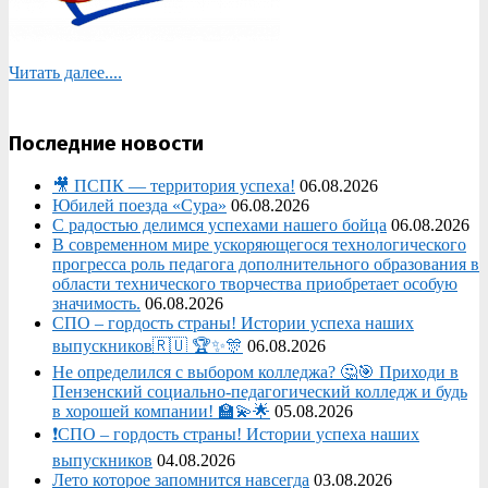
Читать далее....
Последние новости
🎥 ПСПК — территория успеха!
06.08.2026
Юбилей поезда «Сура»
06.08.2026
С радостью делимся успехами нашего бойца
06.08.2026
В современном мире ускоряющегося технологического
прогресса роль педагога дополнительного образования в
области технического творчества приобретает особую
значимость.
06.08.2026
СПО – гордость страны! Истории успеха наших
выпускников🇷🇺 🏆✨🎊
06.08.2026
Не определился с выбором колледжа? 🤔🎯 Приходи в
Пензенский социально-педагогический колледж и будь
в хорошей компании! 🏫💫🌟
05.08.2026
❗СПО – гордость страны! Истории успеха наших
выпускников
04.08.2026
Лето которое запомнится навсегда
03.08.2026