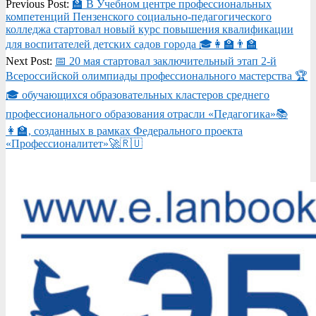
2026-
Previous Post:
🏫 В Учебном центре профессиональных
05-
компетенций Пензенского социально-педагогического
21
колледжа стартовал новый курс повышения квалификации
для воспитателей детских садов города 🎓👩‍🏫👨‍🏫
Next Post:
📅 20 мая стартовал заключительный этап 2-й
Всероссийской олимпиады профессионального мастерства 🏆
🎓 обучающихся образовательных кластеров среднего
профессионального образования отрасли «Педагогика»📚
👩‍🏫, созданных в рамках Федерального проекта
«Профессионалитет»🚀🇷🇺