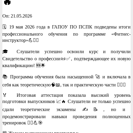
🔥
On:
21.05.2026
🗓️ 19 мая 2026 года в ГАПОУ ПО ПСПК подведены итоги
профессионального обучения по программе «Фитнес-
инструктор»💪🏋️‍♂️
🎓 Слушатели успешно освоили курс и получили
Свидетельство о профессии📜✅, подтверждающее их новую
квалификацию! 🆕🌟
📚 Программа обучения была насыщенной 🚀 и включала в
себя как теоретическую🧠📖, так и практическую части 🏋️‍♀️💥
🏅 Итоговая аттестация показала высокий уровень
подготовки выпускников 📈🔥 Слушатели не только успешно
сдали теоретические экзамены ✍️📝, но и
продемонстрировали навыки проведения полноценных
тренировок 🏃‍♂️💪🎯