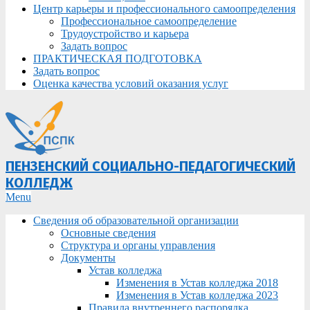
Центр карьеры и профессионального самоопределения
Профессиональное самоопределение
Трудоустройство и карьера
Задать вопрос
ПРАКТИЧЕСКАЯ ПОДГОТОВКА
Задать вопрос
Оценка качества условий оказания услуг
ПЕНЗЕНСКИЙ СОЦИАЛЬНО-ПЕДАГОГИЧЕСКИЙ
КОЛЛЕДЖ
Primary
Menu
Navigation
Сведения об образовательной организации
Menu
Основные сведения
Структура и органы управления
Документы
Устав колледжа
Изменения в Устав колледжа 2018
Изменения в Устав колледжа 2023
Правила внутреннего распорядка