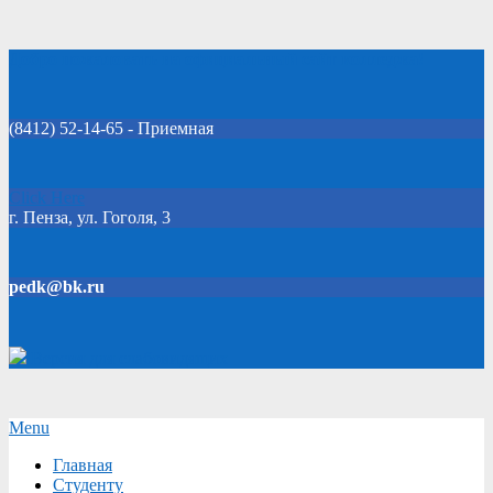
Skip
Добро пожаловать на официальный сайт колледжа!
to
content
(8412) 52-14-65 - Приемная
Click Here
г. Пенза, ул. Гоголя, 3
pedk@bk.ru
Версия для слабовидящих
Secondary
Menu
Navigation
Главная
Menu
Студенту