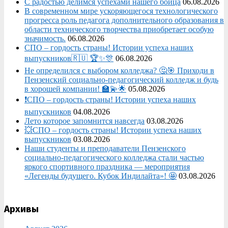
С радостью делимся успехами нашего бойца
06.08.2026
В современном мире ускоряющегося технологического
прогресса роль педагога дополнительного образования в
области технического творчества приобретает особую
значимость.
06.08.2026
СПО – гордость страны! Истории успеха наших
выпускников🇷🇺 🏆✨🎊
06.08.2026
Не определился с выбором колледжа? 🤔🎯 Приходи в
Пензенский социально-педагогический колледж и будь
в хорошей компании! 🏫💫🌟
05.08.2026
❗СПО – гордость страны! Истории успеха наших
выпускников
04.08.2026
Лето которое запомнится навсегда
03.08.2026
💥СПО – гордость страны! Истории успеха наших
выпускников
03.08.2026
Наши студенты и преподаватели Пензенского
социально‑педагогического колледжа стали частью
яркого спортивного праздника — мероприятия
«Легенды будущего. Кубок Индилайта»! 🤩
03.08.2026
Архивы