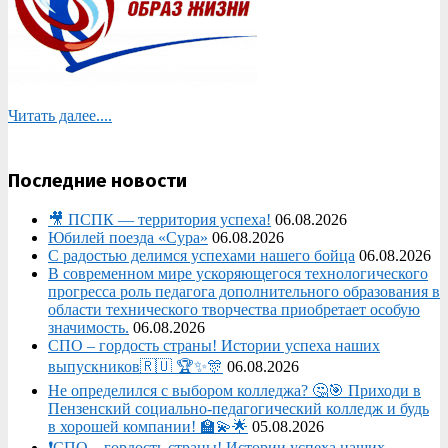
Читать далее....
Последние новости
🎥 ПСПК — территория успеха!
06.08.2026
Юбилей поезда «Сура»
06.08.2026
С радостью делимся успехами нашего бойца
06.08.2026
В современном мире ускоряющегося технологического
прогресса роль педагога дополнительного образования в
области технического творчества приобретает особую
значимость.
06.08.2026
СПО – гордость страны! Истории успеха наших
выпускников🇷🇺 🏆✨🎊
06.08.2026
Не определился с выбором колледжа? 🤔🎯 Приходи в
Пензенский социально-педагогический колледж и будь
в хорошей компании! 🏫💫🌟
05.08.2026
❗СПО – гордость страны! Истории успеха наших