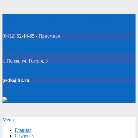
Skip
Добро пожаловать на официальный сайт колледжа!
to
content
(8412) 52-14-65 - Приемная
Click Here
г. Пенза, ул. Гоголя, 3
pedk@bk.ru
Версия для слабовидящих
Secondary
Menu
Navigation
Главная
Menu
Студенту