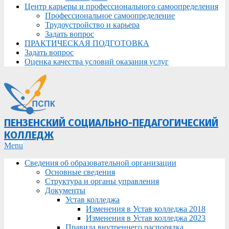
Центр карьеры и профессионального самоопределения
Профессиональное самоопределение
Трудоустройство и карьера
Задать вопрос
ПРАКТИЧЕСКАЯ ПОДГОТОВКА
Задать вопрос
Оценка качества условий оказания услуг
ПЕНЗЕНСКИЙ СОЦИАЛЬНО-ПЕДАГОГИЧЕСКИЙ
КОЛЛЕДЖ
Primary
Menu
Navigation
Сведения об образовательной организации
Menu
Основные сведения
Структура и органы управления
Документы
Устав колледжа
Изменения в Устав колледжа 2018
Изменения в Устав колледжа 2023
Правила внутреннего распорядка