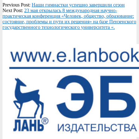
2023-
Previous Post:
Наши гимнастки успешно завершили сезон
05-
Next Post:
23 мая открылась 8 международная научно-
23
практическая конференция «Человек, общество, образование:
состояние, проблемы и пути их решения» на базе Пензенского
государственного технологического университета «.