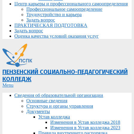
Центр карьеры и профессионального самоопределения
Профессиональное самоопределение
Трудоустройство и карьера
Задать вопрос
ПРАКТИЧЕСКАЯ ПОДГОТОВКА
Задать вопрос
Оценка качества условий оказания услуг
ПЕНЗЕНСКИЙ СОЦИАЛЬНО-ПЕДАГОГИЧЕСКИЙ
КОЛЛЕДЖ
Primary
Menu
Navigation
Сведения об образовательной организации
Menu
Основные сведения
Структура и органы управления
Документы
Устав колледжа
Изменения в Устав колледжа 2018
Изменения в Устав колледжа 2023
Правила внутреннего распорядка