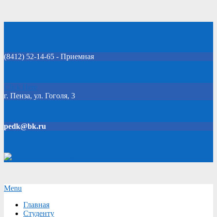
Skip
Добро пожаловать на официальный сайт колледжа!
to
content
(8412) 52-14-65 - Приемная
Click Here
г. Пенза, ул. Гоголя, 3
pedk@bk.ru
Версия для слабовидящих
Secondary
Menu
Navigation
Главная
Menu
Студенту