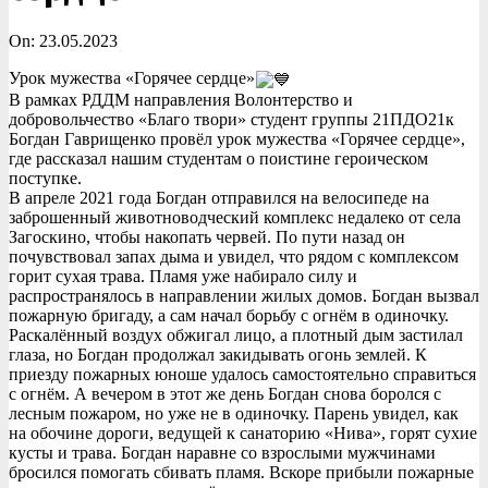
On:
23.05.2023
Урок мужества «Горячее сердце»
В рамках РДДМ направления Волонтерство и
добровольчество «Благо твори» студент группы 21ПДО21к
Богдан Гаврищенко провёл урок мужества «Горячее сердце»,
где рассказал нашим студентам о поистине героическом
поступке.
В апреле 2021 года Богдан отправился на велосипеде на
заброшенный животноводческий комплекс недалеко от села
Загоскино, чтобы накопать червей. По пути назад он
почувствовал запах дыма и увидел, что рядом с комплексом
горит сухая трава. Пламя уже набирало силу и
распространялось в направлении жилых домов. Богдан вызвал
пожарную бригаду, а сам начал борьбу с огнём в одиночку.
Раскалённый воздух обжигал лицо, а плотный дым застилал
глаза, но Богдан продолжал закидывать огонь землей. К
приезду пожарных юноше удалось самостоятельно справиться
с огнём. А вечером в этот же день Богдан снова боролся с
лесным пожаром, но уже не в одиночку. Парень увидел, как
на обочине дороги, ведущей к санаторию «Нива», горят сухие
кусты и трава. Богдан наравне со взрослыми мужчинами
бросился помогать сбивать пламя. Вскоре прибыли пожарные