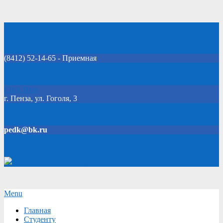
Skip
Добро пожаловать на официальный сайт колледжа!
to
content
(8412) 52-14-65 - Приемная
Click Here
г. Пенза, ул. Гоголя, 3
pedk@bk.ru
Версия для слабовидящих
Secondary
Menu
Navigation
Главная
Menu
Студенту