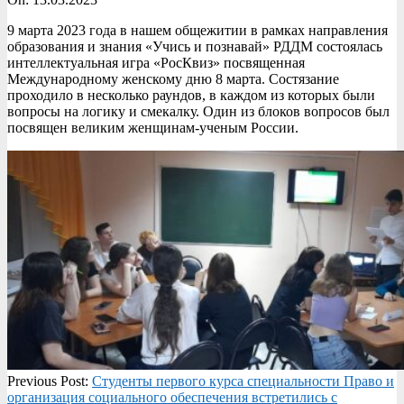
9 марта 2023 года в нашем общежитии в рамках направления
образования и знания «Учись и познавай» РДДМ состоялась
интеллектуальная игра «РосКвиз» посвященная
Международному женскому дню 8 марта. Состязание
проходило в несколько раундов, в каждом из которых были
вопросы на логику и смекалку. Один из блоков вопросов был
посвящен великим женщинам-ученым России.
2023-
Previous Post:
Студенты первого курса специальности Право и
03-
организация социального обеспечения встретились с