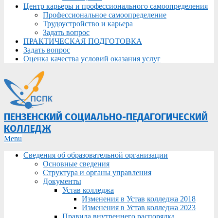
Центр карьеры и профессионального самоопределения
Профессиональное самоопределение
Трудоустройство и карьера
Задать вопрос
ПРАКТИЧЕСКАЯ ПОДГОТОВКА
Задать вопрос
Оценка качества условий оказания услуг
ПЕНЗЕНСКИЙ СОЦИАЛЬНО-ПЕДАГОГИЧЕСКИЙ
КОЛЛЕДЖ
Primary
Menu
Navigation
Сведения об образовательной организации
Menu
Основные сведения
Структура и органы управления
Документы
Устав колледжа
Изменения в Устав колледжа 2018
Изменения в Устав колледжа 2023
Правила внутреннего распорядка