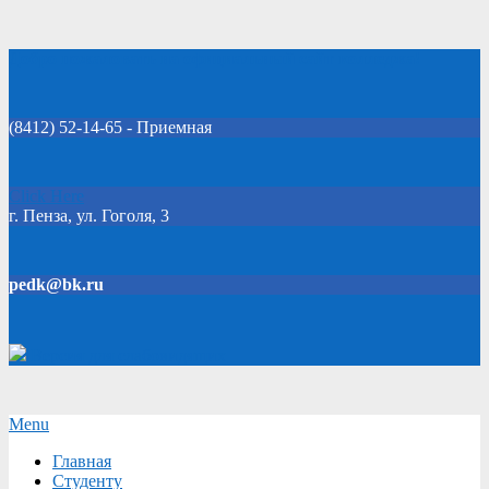
Skip
Добро пожаловать на официальный сайт колледжа!
to
content
(8412) 52-14-65 - Приемная
Click Here
г. Пенза, ул. Гоголя, 3
pedk@bk.ru
Версия для слабовидящих
Secondary
Menu
Navigation
Главная
Menu
Студенту