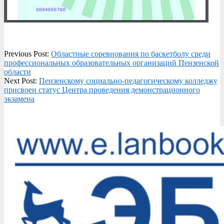
2022-
Previous Post:
Областные соревнования по баскетболу среди
04-
профессиональных образовательных организаций Пензенской
11
области
Next Post:
Пензенскому социально-педагогическому колледжу
присвоен статус Центра проведения демонстрационного
экзамена