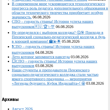
В современном мире ускоряющегося технологического
прогресса роль педагога дополнительного образования в
области технического творчества приобретает особую
значимость.
06.08.2026
СПО – гордость страны! Истории успеха наших
выпускников🇷🇺 🏆✨🎊
06.08.2026
Не определился с выбором колледжа? 🤔🎯 Приходи в
Пензенский социально-педагогический колледж и будь
в хорошей компании! 🏫💫🌟
05.08.2026
❗СПО – гордость страны! Истории успеха наших
выпускников
04.08.2026
Лето которое запомнится навсегда
03.08.2026
💥СПО – гордость страны! Истории успеха наших
выпускников
03.08.2026
Наши студенты и преподаватели Пензенского
социально‑педагогического колледжа стали частью
яркого спортивного праздника — мероприятия
«Легенды будущего. Кубок Индилайта»! 🤩
03.08.2026
Архивы
Август 2026