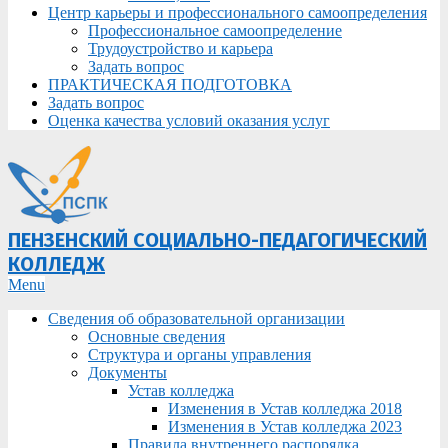
Центр карьеры и профессионального самоопределения
Профессиональное самоопределение
Трудоустройство и карьера
Задать вопрос
ПРАКТИЧЕСКАЯ ПОДГОТОВКА
Задать вопрос
Оценка качества условий оказания услуг
ПЕНЗЕНСКИЙ СОЦИАЛЬНО-ПЕДАГОГИЧЕСКИЙ
КОЛЛЕДЖ
Primary
Menu
Navigation
Сведения об образовательной организации
Menu
Основные сведения
Структура и органы управления
Документы
Устав колледжа
Изменения в Устав колледжа 2018
Изменения в Устав колледжа 2023
Правила внутреннего распорядка