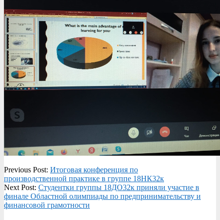
2020-
Previous Post:
Итоговая конференция по
12-
производственной практике в группе 18НК32к
17
Next Post:
Студентки группы 18ДО32к приняли участие в
финале Областной олимпиады по предпринимательству и
финансовой грамотности