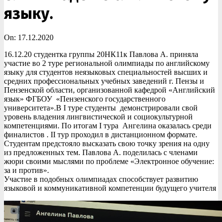
языку.
On:
17.12.2020
16.12.20 студентка группы 20НК11к Павлова А. приняла
участие во 2 туре региональной олимпиады по английскому
языку для студентов неязыковых специальностей высших и
средних профессиональных учебных заведений г. Пензы и
Пензенской области, организованной кафедрой «Английский
язык» ФГБОУ «Пензенского государственного
университета».В I туре студенты демонстрировали свой
уровень владения лингвистической и социокультурной
компетенциями. По итогам I тура Ангелина оказалась среди
финалистов . II тур проходил в дистанционном формате.
Студентам предстояло высказать свою точку зрения на одну
из предложенных тем. Павлова А. поделилась с членами
жюри своими мыслями по проблеме «Электронное обучение:
за и против».
Участие в подобных олимпиадах способствует развитию
языковой и коммуникативной компетенции будущего учителя