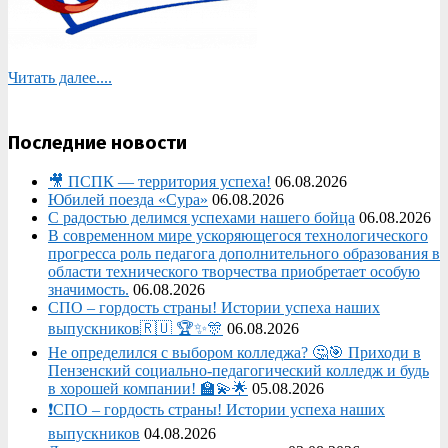
Читать далее....
Последние новости
🎥 ПСПК — территория успеха!
06.08.2026
Юбилей поезда «Сура»
06.08.2026
С радостью делимся успехами нашего бойца
06.08.2026
В современном мире ускоряющегося технологического
прогресса роль педагога дополнительного образования в
области технического творчества приобретает особую
значимость.
06.08.2026
СПО – гордость страны! Истории успеха наших
выпускников🇷🇺 🏆✨🎊
06.08.2026
Не определился с выбором колледжа? 🤔🎯 Приходи в
Пензенский социально-педагогический колледж и будь
в хорошей компании! 🏫💫🌟
05.08.2026
❗СПО – гордость страны! Истории успеха наших
выпускников
04.08.2026