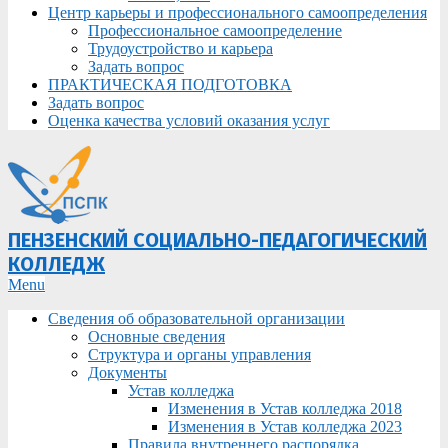
Центр карьеры и профессионального самоопределения
Профессиональное самоопределение
Трудоустройство и карьера
Задать вопрос
ПРАКТИЧЕСКАЯ ПОДГОТОВКА
Задать вопрос
Оценка качества условий оказания услуг
ПЕНЗЕНСКИЙ СОЦИАЛЬНО-ПЕДАГОГИЧЕСКИЙ
КОЛЛЕДЖ
Primary
Menu
Navigation
Сведения об образовательной организации
Menu
Основные сведения
Структура и органы управления
Документы
Устав колледжа
Изменения в Устав колледжа 2018
Изменения в Устав колледжа 2023
Правила внутреннего распорядка