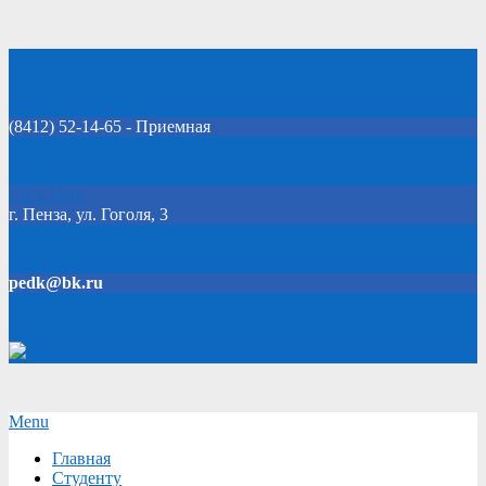
Skip
Добро пожаловать на официальный сайт колледжа!
to
content
(8412) 52-14-65 - Приемная
Click Here
г. Пенза, ул. Гоголя, 3
pedk@bk.ru
Версия для слабовидящих
Secondary
Menu
Navigation
Главная
Menu
Студенту