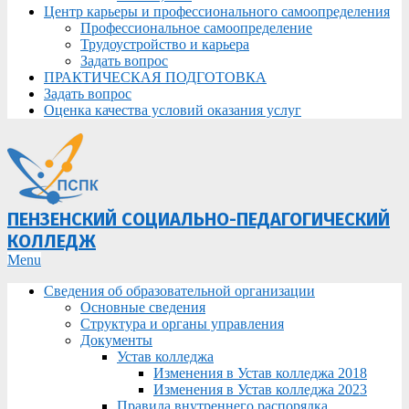
Центр карьеры и профессионального самоопределения
Профессиональное самоопределение
Трудоустройство и карьера
Задать вопрос
ПРАКТИЧЕСКАЯ ПОДГОТОВКА
Задать вопрос
Оценка качества условий оказания услуг
ПЕНЗЕНСКИЙ СОЦИАЛЬНО-ПЕДАГОГИЧЕСКИЙ
КОЛЛЕДЖ
Primary
Menu
Navigation
Сведения об образовательной организации
Menu
Основные сведения
Структура и органы управления
Документы
Устав колледжа
Изменения в Устав колледжа 2018
Изменения в Устав колледжа 2023
Правила внутреннего распорядка