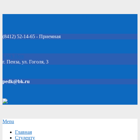
Skip
Добро пожаловать на официальный сайт колледжа!
to
content
(8412) 52-14-65 - Приемная
Click Here
г. Пенза, ул. Гоголя, 3
pedk@bk.ru
Версия для слабовидящих
Secondary
Menu
Navigation
Главная
Menu
Студенту