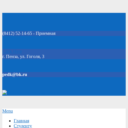
Skip
Добро пожаловать на официальный сайт колледжа!
to
content
(8412) 52-14-65 - Приемная
Click Here
г. Пенза, ул. Гоголя, 3
pedk@bk.ru
Версия для слабовидящих
Secondary
Menu
Navigation
Главная
Menu
Студенту