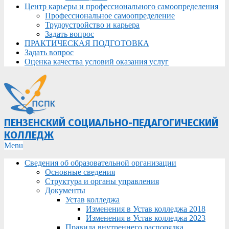
Центр карьеры и профессионального самоопределения
Профессиональное самоопределение
Трудоустройство и карьера
Задать вопрос
ПРАКТИЧЕСКАЯ ПОДГОТОВКА
Задать вопрос
Оценка качества условий оказания услуг
ПЕНЗЕНСКИЙ СОЦИАЛЬНО-ПЕДАГОГИЧЕСКИЙ
КОЛЛЕДЖ
Primary
Menu
Navigation
Сведения об образовательной организации
Menu
Основные сведения
Структура и органы управления
Документы
Устав колледжа
Изменения в Устав колледжа 2018
Изменения в Устав колледжа 2023
Правила внутреннего распорядка