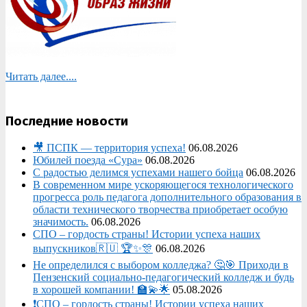
Читать далее....
Последние новости
🎥 ПСПК — территория успеха!
06.08.2026
Юбилей поезда «Сура»
06.08.2026
С радостью делимся успехами нашего бойца
06.08.2026
В современном мире ускоряющегося технологического
прогресса роль педагога дополнительного образования в
области технического творчества приобретает особую
значимость.
06.08.2026
СПО – гордость страны! Истории успеха наших
выпускников🇷🇺 🏆✨🎊
06.08.2026
Не определился с выбором колледжа? 🤔🎯 Приходи в
Пензенский социально-педагогический колледж и будь
в хорошей компании! 🏫💫🌟
05.08.2026
❗СПО – гордость страны! Истории успеха наших