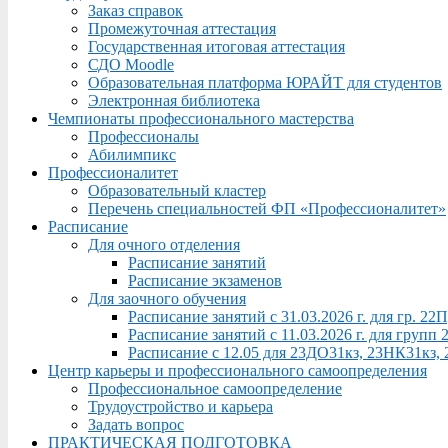
Заказ справок
Промежуточная аттестация
Государственная итоговая аттестация
СДО Moodle
Образовательная платформа ЮРАЙТ для студентов
Электронная библиотека
Чемпионаты профессионального мастерства
Профессионалы
Абилимпикс
Профессионалитет
Образовательный кластер
Перечень специальностей ФП «Профессионалитет»
Расписание
Для очного отделения
Расписание занятий
Расписание экзаменов
Для заочного обучения
Расписание занятий с 31.03.2026 г. для гр. 2
Расписание занятий с 11.03.2026 г. для груп
Расписание с 12.05 для 23ДО31кз, 23НК31кз,
Центр карьеры и профессионального самоопределения
Профессиональное самоопределение
Трудоустройство и карьера
Задать вопрос
ПРАКТИЧЕСКАЯ ПОДГОТОВКА