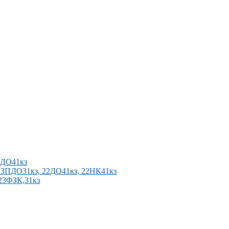
2ПДО41кз
п 23ПДО31кз, 22ДО41кз, 22НК41кз
 23ФЗК,31кз