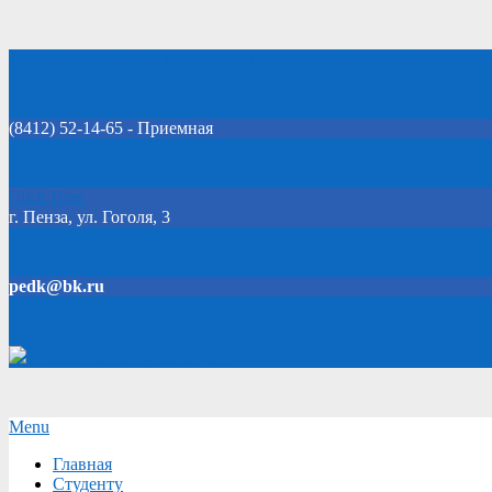
Skip
Добро пожаловать на официальный сайт колледжа!
to
content
(8412) 52-14-65 - Приемная
Click Here
г. Пенза, ул. Гоголя, 3
pedk@bk.ru
Версия для слабовидящих
Secondary
Menu
Navigation
Главная
Menu
Студенту