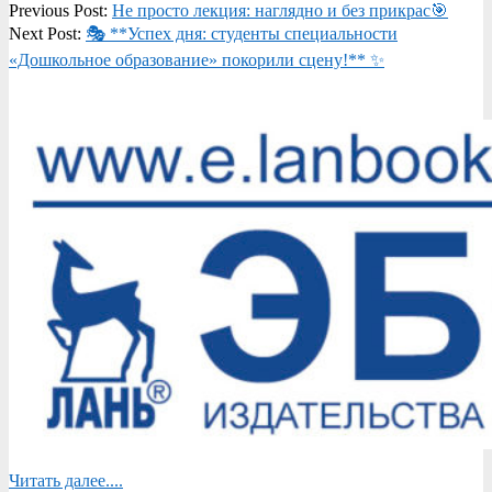
2026-
Previous Post:
Не просто лекция: наглядно и без прикрас🎯
04-
Next Post:
🎭 **Успех дня: студенты специальности
13
«Дошкольное образование» покорили сцену!** ✨
Читать далее....