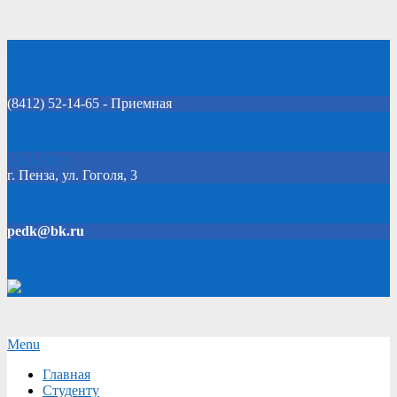
Skip
Добро пожаловать на официальный сайт колледжа!
to
content
(8412) 52-14-65 - Приемная
Click Here
г. Пенза, ул. Гоголя, 3
pedk@bk.ru
Версия для слабовидящих
Secondary
Menu
Navigation
Главная
Menu
Студенту