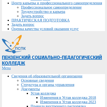
Центр карьеры и профессионального самоопределения
Профессиональное самоопределение
Трудоустройство и карьера
Задать вопрос
ПРАКТИЧЕСКАЯ ПОДГОТОВКА
Задать вопрос
Оценка качества условий оказания услуг
ПЕНЗЕНСКИЙ СОЦИАЛЬНО-ПЕДАГОГИЧЕСКИЙ
КОЛЛЕДЖ
Primary
Menu
Navigation
Сведения об образовательной организации
Menu
Основные сведения
Структура и органы управления
Документы
Устав колледжа
Изменения в Устав колледжа 2018
Изменения в Устав колледжа 2023
Правила внутреннего распорядка