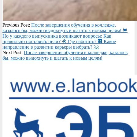
2025-
Previous Post:
После завершения обучения в колледже,
05-
казалось бы, можно выдохнуть и шагать к новым целям! 🌟
19
Но у каждого выпускника возникают вопросы: Как
правильно поставить цели? 🎯 Где работать? 🏢 Какое
направление в развитии карьеры выбрать? 🤔
Next Post:
После завершения обучения в колледже, казалось
бы, можно выдохнуть и шагать к новым целям!