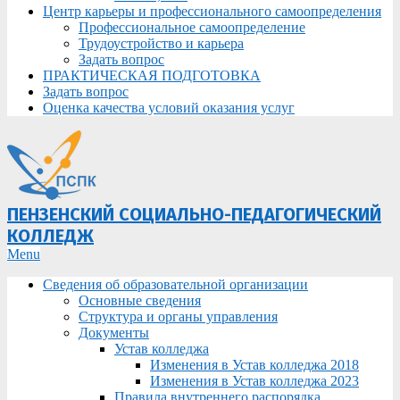
Центр карьеры и профессионального самоопределения
Профессиональное самоопределение
Трудоустройство и карьера
Задать вопрос
ПРАКТИЧЕСКАЯ ПОДГОТОВКА
Задать вопрос
Оценка качества условий оказания услуг
ПЕНЗЕНСКИЙ СОЦИАЛЬНО-ПЕДАГОГИЧЕСКИЙ
КОЛЛЕДЖ
Primary
Menu
Navigation
Сведения об образовательной организации
Menu
Основные сведения
Структура и органы управления
Документы
Устав колледжа
Изменения в Устав колледжа 2018
Изменения в Устав колледжа 2023
Правила внутреннего распорядка