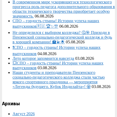
В современном мире ускоряющегося технологического
прогресса роль педагога дополнительного образования в
области технического творчества приобретает особую
значимость.
06.08.2026
СПО – гордость страны! Истории успеха наших
выпускников🇷🇺 🏆✨🎊
06.08.2026
Не определился с выбором колледжа? 🤔🎯 Приходи в
Пензенский социально-педагогический колледж и будь
в хорошей компании! 🏫💫🌟
05.08.2026
❗СПО – гордость страны! Истории успеха наших
выпускников
04.08.2026
Лето которое запомнится навсегда
03.08.2026
💥СПО – гордость страны! Истории успеха наших
выпускников
03.08.2026
Наши студенты и преподаватели Пензенского
социально‑педагогического колледжа стали частью
яркого спортивного праздника — мероприятия
«Легенды будущего. Кубок Индилайта»! 🤩
03.08.2026
Архивы
Август 2026