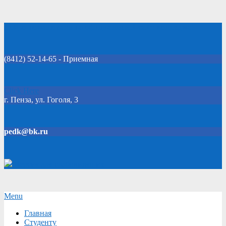
Skip
Добро пожаловать на официальный сайт колледжа!
to
content
(8412) 52-14-65 - Приемная
Click Here
г. Пенза, ул. Гоголя, 3
pedk@bk.ru
Версия для слабовидящих
Secondary
Menu
Navigation
Главная
Menu
Студенту