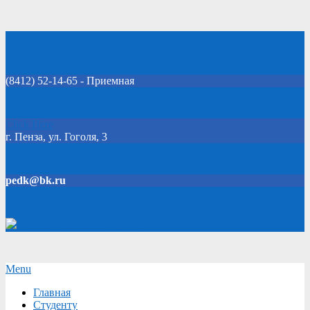
Skip
Добро пожаловать на официальный сайт колледжа!
to
content
(8412) 52-14-65 - Приемная
Click Here
г. Пенза, ул. Гоголя, 3
pedk@bk.ru
Версия для слабовидящих
Secondary
Menu
Navigation
Главная
Menu
Студенту