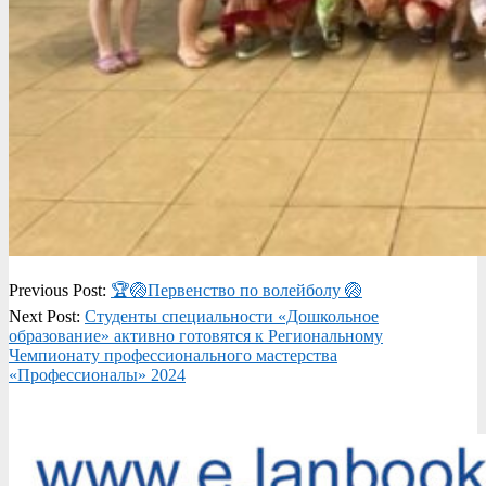
2024-
Previous Post:
🏆🏐Первенство по волейболу 🏐
02-
Next Post:
Студенты специальности «Дошкольное
20
образование» активно готовятся к Региональному
Чемпионату профессионального мастерства
«Профессионалы» 2024