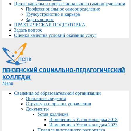
Центр карьеры и профессионального самоопределения
Профессиональное самоопределение
Трудоустройство и карьера
Задать вопрос
ПРАКТИЧЕСКАЯ ПОДГОТОВКА
Задать вопрос
Оценка качества условий оказания услуг
ПЕНЗЕНСКИЙ СОЦИАЛЬНО-ПЕДАГОГИЧЕСКИЙ
КОЛЛЕДЖ
Primary
Menu
Navigation
Сведения об образовательной организации
Menu
Основные сведения
Структура и органы управления
Документы
Устав колледжа
Изменения в Устав колледжа 2018
Изменения в Устав колледжа 2023
Правила внутреннего распорядка