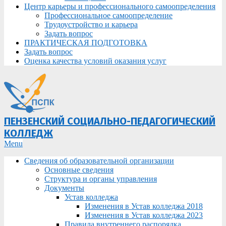
Центр карьеры и профессионального самоопределения
Профессиональное самоопределение
Трудоустройство и карьера
Задать вопрос
ПРАКТИЧЕСКАЯ ПОДГОТОВКА
Задать вопрос
Оценка качества условий оказания услуг
ПЕНЗЕНСКИЙ СОЦИАЛЬНО-ПЕДАГОГИЧЕСКИЙ
КОЛЛЕДЖ
Primary
Menu
Navigation
Сведения об образовательной организации
Menu
Основные сведения
Структура и органы управления
Документы
Устав колледжа
Изменения в Устав колледжа 2018
Изменения в Устав колледжа 2023
Правила внутреннего распорядка