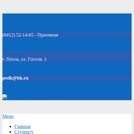
Skip
Добро пожаловать на официальный сайт колледжа!
to
content
(8412) 52-14-65 - Приемная
Click Here
г. Пенза, ул. Гоголя, 3
pedk@bk.ru
Версия для слабовидящих
Secondary
Menu
Navigation
Главная
Menu
Студенту