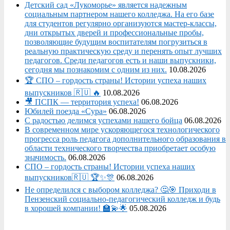
Детский сад «Лукоморье» является надежным
социальным партнером нашего колледжа. На его базе
для студентов регулярно организуются мастер-классы,
дни открытых дверей и профессиональные пробы,
позволяющие будущим воспитателям погрузиться в
реальную практическую среду и перенять опыт лучших
педагогов. Среди педагогов есть и наши выпускники,
сегодня мы познакомим с одним из них.
10.08.2026
🏆 СПО – гордость страны! Истории успеха наших
выпускников 🇷🇺 🔥
10.08.2026
🎥 ПСПК — территория успеха!
06.08.2026
Юбилей поезда «Сура»
06.08.2026
С радостью делимся успехами нашего бойца
06.08.2026
В современном мире ускоряющегося технологического
прогресса роль педагога дополнительного образования в
области технического творчества приобретает особую
значимость.
06.08.2026
СПО – гордость страны! Истории успеха наших
выпускников🇷🇺 🏆✨🎊
06.08.2026
Не определился с выбором колледжа? 🤔🎯 Приходи в
Пензенский социально-педагогический колледж и будь
в хорошей компании! 🏫💫🌟
05.08.2026