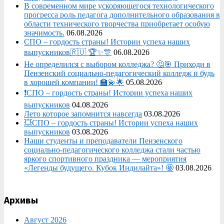
В современном мире ускоряющегося технологического
прогресса роль педагога дополнительного образования в
области технического творчества приобретает особую
значимость.
06.08.2026
СПО – гордость страны! Истории успеха наших
выпускников🇷🇺 🏆✨🎊
06.08.2026
Не определился с выбором колледжа? 🤔🎯 Приходи в
Пензенский социально-педагогический колледж и будь
в хорошей компании! 🏫💫🌟
05.08.2026
❗СПО – гордость страны! Истории успеха наших
выпускников
04.08.2026
Лето которое запомнится навсегда
03.08.2026
💥СПО – гордость страны! Истории успеха наших
выпускников
03.08.2026
Наши студенты и преподаватели Пензенского
социально‑педагогического колледжа стали частью
яркого спортивного праздника — мероприятия
«Легенды будущего. Кубок Индилайта»! 🤩
03.08.2026
Архивы
Август 2026