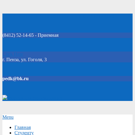
Skip
Добро пожаловать на официальный сайт колледжа!
to
content
(8412) 52-14-65 - Приемная
Click Here
г. Пенза, ул. Гоголя, 3
pedk@bk.ru
Версия для слабовидящих
Secondary
Menu
Navigation
Главная
Menu
Студенту