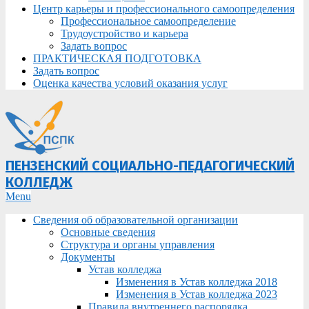
Центр карьеры и профессионального самоопределения
Профессиональное самоопределение
Трудоустройство и карьера
Задать вопрос
ПРАКТИЧЕСКАЯ ПОДГОТОВКА
Задать вопрос
Оценка качества условий оказания услуг
ПЕНЗЕНСКИЙ СОЦИАЛЬНО-ПЕДАГОГИЧЕСКИЙ
КОЛЛЕДЖ
Primary
Menu
Navigation
Сведения об образовательной организации
Menu
Основные сведения
Структура и органы управления
Документы
Устав колледжа
Изменения в Устав колледжа 2018
Изменения в Устав колледжа 2023
Правила внутреннего распорядка