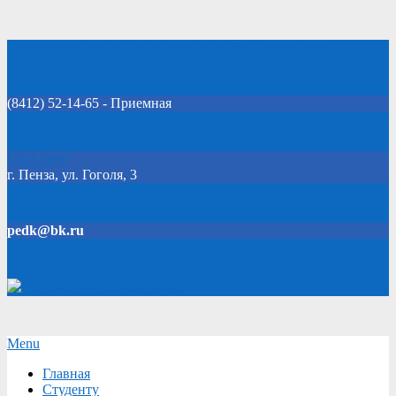
Skip
Добро пожаловать на официальный сайт колледжа!
to
content
(8412) 52-14-65 - Приемная
Click Here
г. Пенза, ул. Гоголя, 3
pedk@bk.ru
Версия для слабовидящих
Secondary
Menu
Navigation
Главная
Menu
Студенту