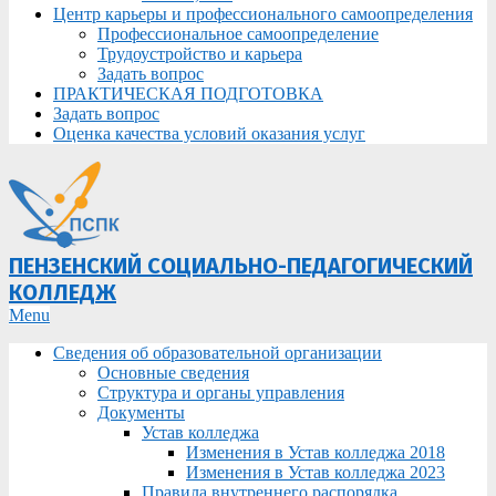
Центр карьеры и профессионального самоопределения
Профессиональное самоопределение
Трудоустройство и карьера
Задать вопрос
ПРАКТИЧЕСКАЯ ПОДГОТОВКА
Задать вопрос
Оценка качества условий оказания услуг
ПЕНЗЕНСКИЙ СОЦИАЛЬНО-ПЕДАГОГИЧЕСКИЙ
КОЛЛЕДЖ
Primary
Menu
Navigation
Сведения об образовательной организации
Menu
Основные сведения
Структура и органы управления
Документы
Устав колледжа
Изменения в Устав колледжа 2018
Изменения в Устав колледжа 2023
Правила внутреннего распорядка