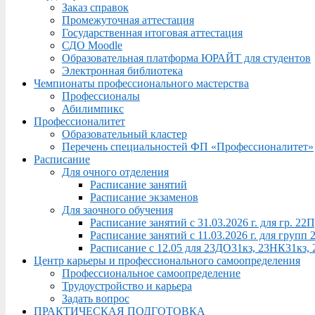
Заказ справок
Промежуточная аттестация
Государственная итоговая аттестация
СДО Moodle
Образовательная платформа ЮРАЙТ для студентов
Электронная библиотека
Чемпионаты профессионального мастерства
Профессионалы
Абилимпикс
Профессионалитет
Образовательный кластер
Перечень специальностей ФП «Профессионалитет»
Расписание
Для очного отделения
Расписание занятий
Расписание экзаменов
Для заочного обучения
Расписание занятий с 31.03.2026 г. для гр. 2
Расписание занятий с 11.03.2026 г. для груп
Расписание с 12.05 для 23ДО31кз, 23НК31кз,
Центр карьеры и профессионального самоопределения
Профессиональное самоопределение
Трудоустройство и карьера
Задать вопрос
ПРАКТИЧЕСКАЯ ПОДГОТОВКА