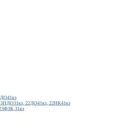
2ПДО41кз
п 23ПДО31кз, 22ДО41кз, 22НК41кз
 23ФЗК,31кз