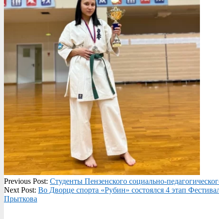
2023-
Previous Post:
Cтуденты Пензенского социально-педагогическог
10-
Next Post:
Во Дворце спорта «Рубин» состоялся 4 этап Фестива
23
Прыткова