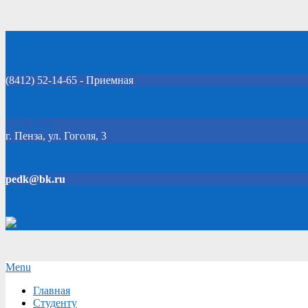
Skip
Добро пожаловать на официальный сайт колледжа!
to
content
(8412) 52-14-65 - Приемная
Click Here
г. Пенза, ул. Гоголя, 3
pedk@bk.ru
Версия для слабовидящих
Secondary
Menu
Navigation
Главная
Menu
Студенту