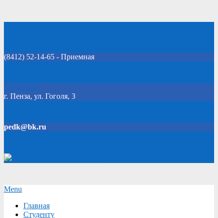
Skip
Добро пожаловать на официальный сайт колледжа!
to
content
(8412) 52-14-65 - Приемная
Click Here
г. Пенза, ул. Гоголя, 3
pedk@bk.ru
Версия для слабовидящих
Secondary
Menu
Navigation
Главная
Menu
Студенту