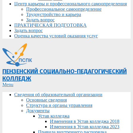
Центр карьеры и профессионального самоопределения
Профессиональное самоопределение
Трудоустройство и карьера
Задать вопрос
ПРАКТИЧЕСКАЯ ПОДГОТОВКА
Задать вопрос
Оценка качества условий оказания услуг
ПЕНЗЕНСКИЙ СОЦИАЛЬНО-ПЕДАГОГИЧЕСКИЙ
КОЛЛЕДЖ
Primary
Menu
Navigation
Сведения об образовательной организации
Menu
Основные сведения
Структура и органы управления
Документы
Устав колледжа
Изменения в Устав колледжа 2018
Изменения в Устав колледжа 2023
Правила внутреннего распорядка