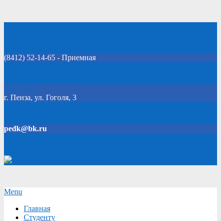
Skip
Добро пожаловать на официальный сайт колледжа!
to
content
(8412) 52-14-65 - Приемная
Click Here
г. Пенза, ул. Гоголя, 3
pedk@bk.ru
Версия для слабовидящих
Secondary
Menu
Navigation
Главная
Menu
Студенту