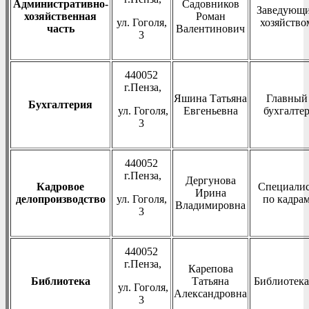
Административно-
Садовников
Заведующ
хозяйственная
Роман
ул. Гоголя,
хозяйство
часть
Валентинович
3
440052
г.Пенза,
Яшина Татьяна
Главный
Бухгалтерия
ул. Гоголя,
Евгеньевна
бухгалте
3
440052
г.Пенза,
Дергунова
Кадровое
Специали
Ирина
делопроизводство
ул. Гоголя,
по кадра
Владимировна
3
440052
г.Пенза,
Карепова
Библиотека
Татьяна
Библиотека
ул. Гоголя,
Александровна
3