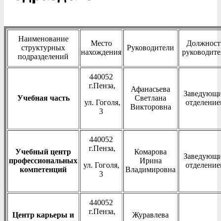
Наименование
Место
Должност
структурных
Руководители
нахождения
руководите
подразделений
440052
г.Пенза,
Афанасьева
Заведующ
Учебная часть
Светлана
ул. Гоголя,
отделение
Викторовна
3
440052
г.Пенза,
Учебный центр
Комарова
Заведующ
профессиональных
Ирина
ул. Гоголя,
отделение
компетенций
Владимировна
3
440052
г.Пенза,
Центр карьеры и
Журавлева