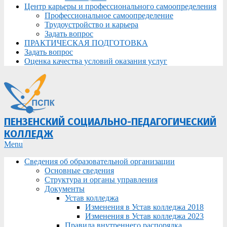
Центр карьеры и профессионального самоопределения
Профессиональное самоопределение
Трудоустройство и карьера
Задать вопрос
ПРАКТИЧЕСКАЯ ПОДГОТОВКА
Задать вопрос
Оценка качества условий оказания услуг
ПЕНЗЕНСКИЙ СОЦИАЛЬНО-ПЕДАГОГИЧЕСКИЙ
КОЛЛЕДЖ
Primary
Menu
Navigation
Сведения об образовательной организации
Menu
Основные сведения
Структура и органы управления
Документы
Устав колледжа
Изменения в Устав колледжа 2018
Изменения в Устав колледжа 2023
Правила внутреннего распорядка