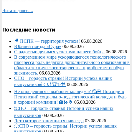
Читать далее....
Последние новости
🎥 ПСПК — территория успеха!
06.08.2026
Юбилей поезда «Сура»
06.08.2026
С радостью делимся успехами нашего бойца
06.08.2026
В современном мире ускоряющегося технологического
прогресса роль педагога дополнительного образования в
области технического творчества приобретает особую
значимость.
06.08.2026
СПО – гордость страны! Истории успеха наших
выпускников🇷🇺 🏆✨🎊
06.08.2026
Не определился с выбором колледжа? 🤔🎯 Приходи в
Пензенский социально-педагогический колледж и будь
в хорошей компании! 🏫💫🌟
05.08.2026
❗СПО – гордость страны! Истории успеха наших
выпускников
04.08.2026
Лето которое запомнится навсегда
03.08.2026
💥СПО – гордость страны! Истории успеха наших
выпускников
03.08.2026