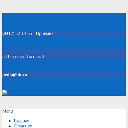
Skip
Добро пожаловать на официальный сайт колледжа!
to
content
(8412) 52-14-65 - Приемная
Click Here
г. Пенза, ул. Гоголя, 3
pedk@bk.ru
Версия для слабовидящих
Secondary
Menu
Navigation
Главная
Menu
Студенту