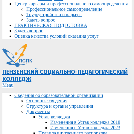
Центр карьеры и профессионального самоопределения
Профессиональное самоопределение
Трудоустройство и карьера
Задать вопрос
ПРАКТИЧЕСКАЯ ПОДГОТОВКА
Задать вопрос
Оценка качества условий оказания услуг
ПЕНЗЕНСКИЙ СОЦИАЛЬНО-ПЕДАГОГИЧЕСКИЙ
КОЛЛЕДЖ
Primary
Menu
Navigation
Сведения об образовательной организации
Menu
Основные сведения
Структура и органы управления
Документы
Устав колледжа
Изменения в Устав колледжа 2018
Изменения в Устав колледжа 2023
Правила внутреннего распорядка