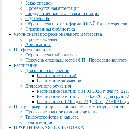
Заказ справок
Промежуточная аттестация
Государственная итоговая аттестация
СДО Moodle
Образовательная платформа ЮРАЙТ для студентов
Электронная библиотека
Чемпионаты профессионального мастерства
Профессионалы
Абилимпикс
Профессионалитет
Образовательный кластер
Перечень специальностей ФП «Профессионалитет»
Расписание
Для очного отделения
Расписание занятий
Расписание экзаменов
Для заочного обучения
Расписание занятий с 31.03.2026 г. для гр. 2
Расписание занятий с 11.03.2026 г. для груп
Расписание с 12.05 для 23ДО31кз, 23НК31кз,
Центр карьеры и профессионального самоопределения
Профессиональное самоопределение
Трудоустройство и карьера
Задать вопрос
ПРАКТИЧЕСКАЯ ПОДГОТОВКА