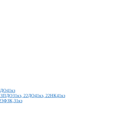
2ПДО41кз
п 23ПДО31кз, 22ДО41кз, 22НК41кз
 23ФЗК,31кз