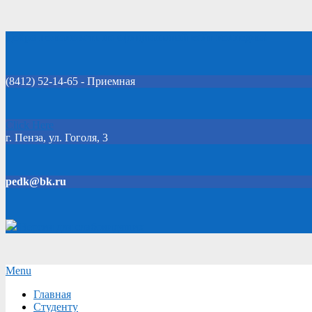
Skip
Добро пожаловать на официальный сайт колледжа!
to
content
(8412) 52-14-65 - Приемная
Click Here
г. Пенза, ул. Гоголя, 3
pedk@bk.ru
Версия для слабовидящих
Secondary
Menu
Navigation
Главная
Menu
Студенту