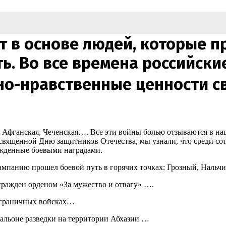
т в основе людей, которые п
ть. Во все времена российск
вно-нравственные ценности св
, Афганская, Чеченская…. Все эти войны болью отзываются в на
вященной Дню защитников Отечества, мы узнали, что среди сотр
ажденные боевыми наградами.
 кампанию прошел боевой путь в горячих точках: Грозный, Нал
ражден орденом «За мужество и отвагу» ….
граничных войсках…️
льоне разведки на территории Абхазии … ️