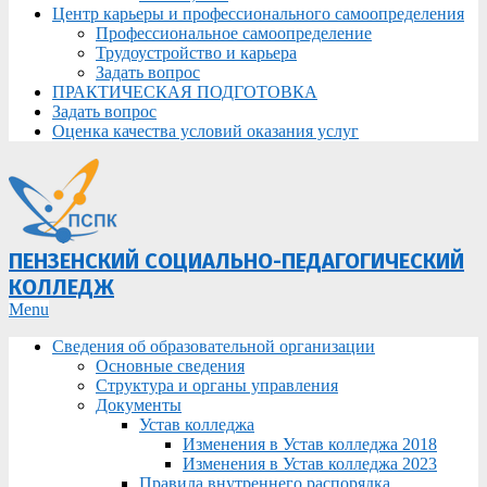
Центр карьеры и профессионального самоопределения
Профессиональное самоопределение
Трудоустройство и карьера
Задать вопрос
ПРАКТИЧЕСКАЯ ПОДГОТОВКА
Задать вопрос
Оценка качества условий оказания услуг
ПЕНЗЕНСКИЙ СОЦИАЛЬНО-ПЕДАГОГИЧЕСКИЙ
КОЛЛЕДЖ
Primary
Menu
Navigation
Сведения об образовательной организации
Menu
Основные сведения
Структура и органы управления
Документы
Устав колледжа
Изменения в Устав колледжа 2018
Изменения в Устав колледжа 2023
Правила внутреннего распорядка