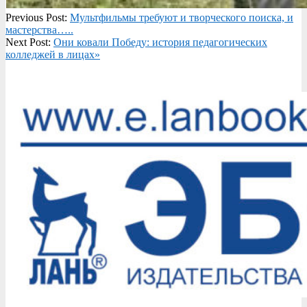
2026-
Previous Post:
Мультфильмы требуют и творческого поиска, и
07-
мастерства…..
09
Next Post:
Они ковали Победу: история педагогических
колледжей в лицах»