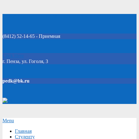
Skip
Добро пожаловать на официальный сайт колледжа!
to
content
(8412) 52-14-65 - Приемная
Click Here
г. Пенза, ул. Гоголя, 3
pedk@bk.ru
Версия для слабовидящих
Secondary
Menu
Navigation
Главная
Menu
Студенту