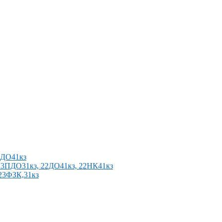
2ПДО41кз
п 23ПДО31кз, 22ДО41кз, 22НК41кз
 23ФЗК,31кз