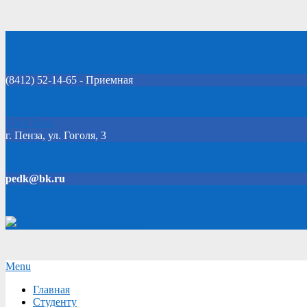
Skip
Добро пожаловать на официальный сайт колледжа!
to
content
(8412) 52-14-65 - Приемная
Click Here
г. Пенза, ул. Гоголя, 3
pedk@bk.ru
Версия для слабовидящих
Secondary
Menu
Navigation
Главная
Menu
Студенту