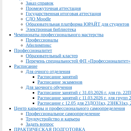
Заказ справок
Промежуточная аттестация
Государственная итоговая аттестация
СДО Moodle
Образовательная платформа ЮРАЙТ для студентов
Электронная библиотека
Чемпионаты профессионального мастерства
Профессионалы
Абилимпикс
Профессионалитет
Образовательный кластер
Перечень специальностей ФП «Профессионалитет»
Расписание
Для очного отделения
Расписание занятий
Расписание экзаменов
Для заочного обучения
Расписание занятий с 31.03.2026 г. для гр. 2
Расписание занятий с 11.03.2026 г. для груп
Расписание с 12.05 для 23ДО31кз, 23НК31кз,
Центр карьеры и профессионального самоопределения
Профессиональное самоопределение
Трудоустройство и карьера
Задать вопрос
ПРАКТИЧЕСКАЯ ПОДГОТОВКА