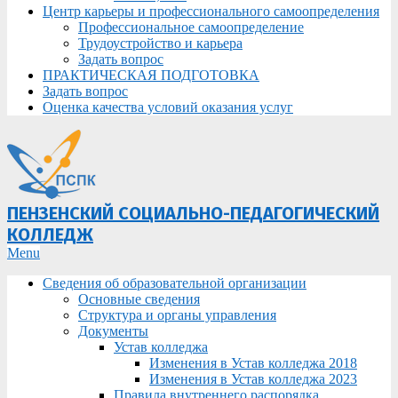
Центр карьеры и профессионального самоопределения
Профессиональное самоопределение
Трудоустройство и карьера
Задать вопрос
ПРАКТИЧЕСКАЯ ПОДГОТОВКА
Задать вопрос
Оценка качества условий оказания услуг
ПЕНЗЕНСКИЙ СОЦИАЛЬНО-ПЕДАГОГИЧЕСКИЙ
КОЛЛЕДЖ
Primary
Menu
Navigation
Сведения об образовательной организации
Menu
Основные сведения
Структура и органы управления
Документы
Устав колледжа
Изменения в Устав колледжа 2018
Изменения в Устав колледжа 2023
Правила внутреннего распорядка