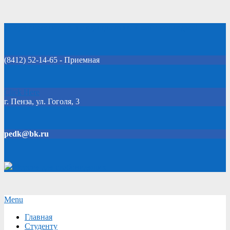
Skip
Добро пожаловать на официальный сайт колледжа!
to
content
(8412) 52-14-65 - Приемная
Click Here
г. Пенза, ул. Гоголя, 3
pedk@bk.ru
Версия для слабовидящих
Secondary
Menu
Navigation
Главная
Menu
Студенту