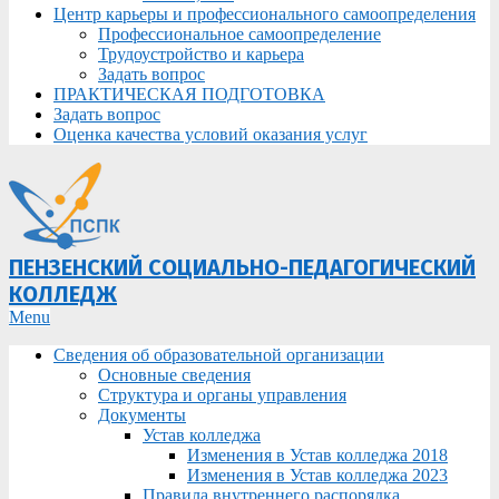
Центр карьеры и профессионального самоопределения
Профессиональное самоопределение
Трудоустройство и карьера
Задать вопрос
ПРАКТИЧЕСКАЯ ПОДГОТОВКА
Задать вопрос
Оценка качества условий оказания услуг
ПЕНЗЕНСКИЙ СОЦИАЛЬНО-ПЕДАГОГИЧЕСКИЙ
КОЛЛЕДЖ
Primary
Menu
Navigation
Сведения об образовательной организации
Menu
Основные сведения
Структура и органы управления
Документы
Устав колледжа
Изменения в Устав колледжа 2018
Изменения в Устав колледжа 2023
Правила внутреннего распорядка