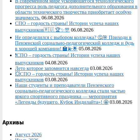
В современном мире ускоряющегося технологического
прогресса роль педагога дополнительного образования в
области технического творчества приобретает особую
значимость.
06.08.2026
СПО – гордость страны! Истории успеха наших
выпускников🇷🇺 🏆✨🎊
06.08.2026
Не определился с выбором колледжа? 🤔🎯 Приходи в
Пензенский социально-педагогический колледж и будь
в хорошей компании! 🏫💫🌟
05.08.2026
❗СПО – гордость страны! Истории успеха наших
выпускников
04.08.2026
Лето которое запомнится навсегда
03.08.2026
💥СПО – гордость страны! Истории успеха наших
выпускников
03.08.2026
Наши студенты и преподаватели Пензенского
социально‑педагогического колледжа стали частью
яркого спортивного праздника — мероприятия
«Легенды будущего. Кубок Индилайта»! 🤩
03.08.2026
Архивы
Август 2026