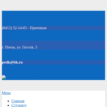
Skip
Добро пожаловать на официальный сайт колледжа!
to
content
(8412) 52-14-65 - Приемная
Click Here
г. Пенза, ул. Гоголя, 3
pedk@bk.ru
Версия для слабовидящих
Secondary
Menu
Navigation
Главная
Menu
Студенту