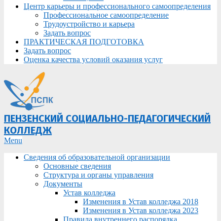
Центр карьеры и профессионального самоопределения
Профессиональное самоопределение
Трудоустройство и карьера
Задать вопрос
ПРАКТИЧЕСКАЯ ПОДГОТОВКА
Задать вопрос
Оценка качества условий оказания услуг
ПЕНЗЕНСКИЙ СОЦИАЛЬНО-ПЕДАГОГИЧЕСКИЙ
КОЛЛЕДЖ
Primary
Menu
Navigation
Сведения об образовательной организации
Menu
Основные сведения
Структура и органы управления
Документы
Устав колледжа
Изменения в Устав колледжа 2018
Изменения в Устав колледжа 2023
Правила внутреннего распорядка