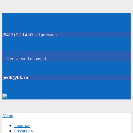
Skip
Добро пожаловать на официальный сайт колледжа!
to
content
(8412) 52-14-65 - Приемная
Click Here
г. Пенза, ул. Гоголя, 3
pedk@bk.ru
Версия для слабовидящих
Secondary
Menu
Navigation
Главная
Menu
Студенту