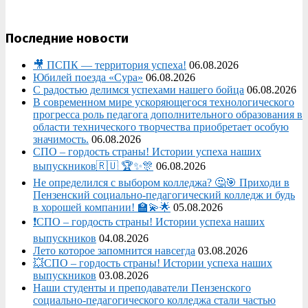
Последние новости
🎥 ПСПК — территория успеха!
06.08.2026
Юбилей поезда «Сура»
06.08.2026
С радостью делимся успехами нашего бойца
06.08.2026
В современном мире ускоряющегося технологического
прогресса роль педагога дополнительного образования в
области технического творчества приобретает особую
значимость.
06.08.2026
СПО – гордость страны! Истории успеха наших
выпускников🇷🇺 🏆✨🎊
06.08.2026
Не определился с выбором колледжа? 🤔🎯 Приходи в
Пензенский социально-педагогический колледж и будь
в хорошей компании! 🏫💫🌟
05.08.2026
❗СПО – гордость страны! Истории успеха наших
выпускников
04.08.2026
Лето которое запомнится навсегда
03.08.2026
💥СПО – гордость страны! Истории успеха наших
выпускников
03.08.2026
Наши студенты и преподаватели Пензенского
социально‑педагогического колледжа стали частью