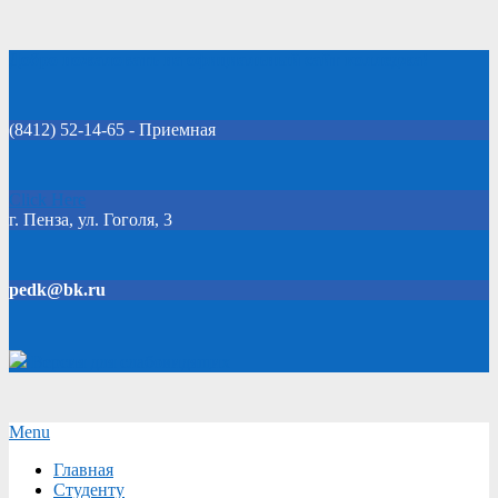
Skip
Добро пожаловать на официальный сайт колледжа!
to
content
(8412) 52-14-65 - Приемная
Click Here
г. Пенза, ул. Гоголя, 3
pedk@bk.ru
Версия для слабовидящих
Secondary
Menu
Navigation
Главная
Menu
Студенту