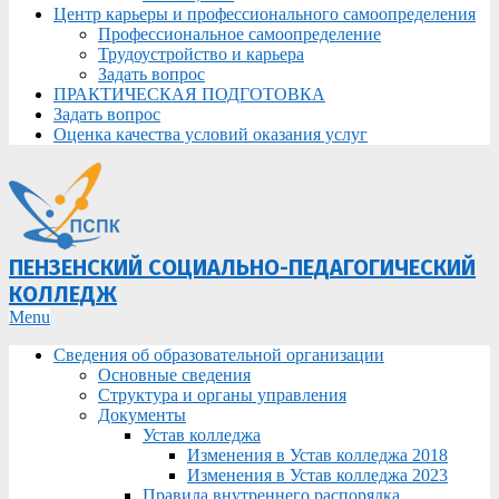
Центр карьеры и профессионального самоопределения
Профессиональное самоопределение
Трудоустройство и карьера
Задать вопрос
ПРАКТИЧЕСКАЯ ПОДГОТОВКА
Задать вопрос
Оценка качества условий оказания услуг
ПЕНЗЕНСКИЙ СОЦИАЛЬНО-ПЕДАГОГИЧЕСКИЙ
КОЛЛЕДЖ
Primary
Menu
Navigation
Сведения об образовательной организации
Menu
Основные сведения
Структура и органы управления
Документы
Устав колледжа
Изменения в Устав колледжа 2018
Изменения в Устав колледжа 2023
Правила внутреннего распорядка