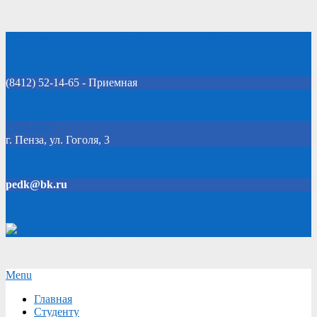
Skip
Добро пожаловать на официальный сайт колледжа!
to
content
(8412) 52-14-65 - Приемная
Click Here
г. Пенза, ул. Гоголя, 3
pedk@bk.ru
Версия для слабовидящих
Secondary
Menu
Navigation
Главная
Menu
Студенту