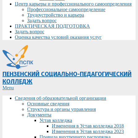
Центр карьеры и профессионального самоопределения
Профессиональное самоопределение
Трудоустройство и карьера
Задать вопрос
ПРАКТИЧЕСКАЯ ПОДГОТОВКА
Задать вопрос
Оценка качества условий оказания услуг
ПЕНЗЕНСКИЙ СОЦИАЛЬНО-ПЕДАГОГИЧЕСКИЙ
КОЛЛЕДЖ
Primary
Menu
Navigation
Сведения об образовательной организации
Menu
Основные сведения
Структура и органы управления
Документы
Устав колледжа
Изменения в Устав колледжа 2018
Изменения в Устав колледжа 2023
Правила внутреннего распорядка