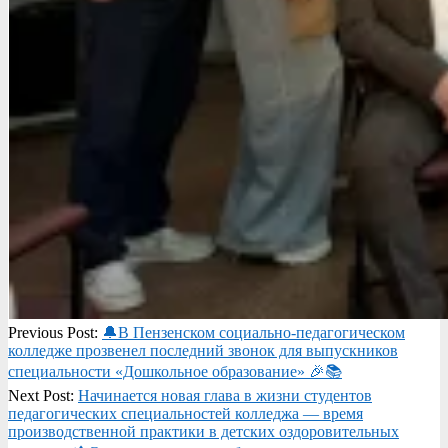
2026-
Previous Post:
🔔В Пензенском социально-педагогическом
05-
колледже прозвенел последний звонок для выпускников
29
специальности «Дошкольное образование» 🎉📚
Next Post:
Начинается новая глава в жизни студентов
педагогических специальностей колледжа — время
производственной практики в детских оздоровительных