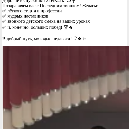
Дорогие выпускники 22НК41к! 🥳💐
Поздравляем вас с Последним звонком! Желаем:
✅ лёгкого старта в профессии
✅ мудрых наставников
✅ звонкого детского смеха на ваших уроках
✅ и, конечно, больших побед! 🏆🔥
В добрый путь, молодые педагоги! 🎈🍀✨