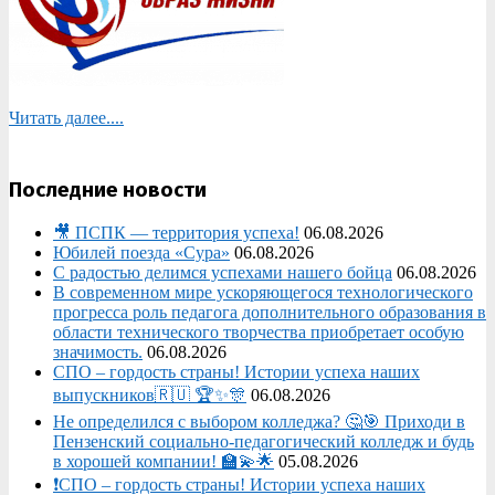
Читать далее....
Последние новости
🎥 ПСПК — территория успеха!
06.08.2026
Юбилей поезда «Сура»
06.08.2026
С радостью делимся успехами нашего бойца
06.08.2026
В современном мире ускоряющегося технологического
прогресса роль педагога дополнительного образования в
области технического творчества приобретает особую
значимость.
06.08.2026
СПО – гордость страны! Истории успеха наших
выпускников🇷🇺 🏆✨🎊
06.08.2026
Не определился с выбором колледжа? 🤔🎯 Приходи в
Пензенский социально-педагогический колледж и будь
в хорошей компании! 🏫💫🌟
05.08.2026
❗СПО – гордость страны! Истории успеха наших