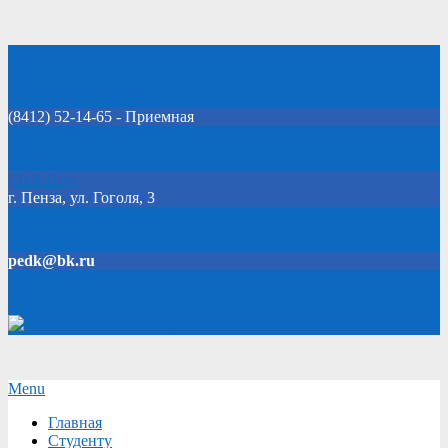
Skip
Добро пожаловать на официальный сайт колледжа!
to
content
(8412) 52-14-65 - Приемная
Click Here
г. Пенза, ул. Гоголя, 3
pedk@bk.ru
Версия для слабовидящих
Secondary
Menu
Navigation
Главная
Menu
Студенту