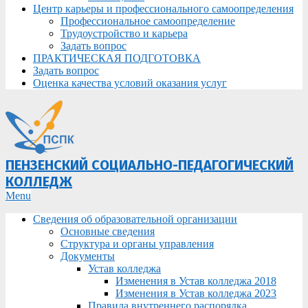
Центр карьеры и профессионального самоопределения
Профессиональное самоопределение
Трудоустройство и карьера
Задать вопрос
ПРАКТИЧЕСКАЯ ПОДГОТОВКА
Задать вопрос
Оценка качества условий оказания услуг
ПЕНЗЕНСКИЙ СОЦИАЛЬНО-ПЕДАГОГИЧЕСКИЙ
КОЛЛЕДЖ
Primary
Menu
Navigation
Сведения об образовательной организации
Menu
Основные сведения
Структура и органы управления
Документы
Устав колледжа
Изменения в Устав колледжа 2018
Изменения в Устав колледжа 2023
Правила внутреннего распорядка