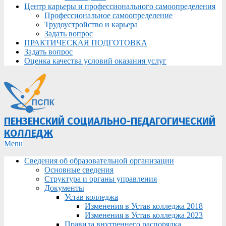
Центр карьеры и профессионального самоопределения
Профессиональное самоопределение
Трудоустройство и карьера
Задать вопрос
ПРАКТИЧЕСКАЯ ПОДГОТОВКА
Задать вопрос
Оценка качества условий оказания услуг
ПЕНЗЕНСКИЙ СОЦИАЛЬНО-ПЕДАГОГИЧЕСКИЙ
КОЛЛЕДЖ
Primary
Menu
Navigation
Сведения об образовательной организации
Menu
Основные сведения
Структура и органы управления
Документы
Устав колледжа
Изменения в Устав колледжа 2018
Изменения в Устав колледжа 2023
Правила внутреннего распорядка