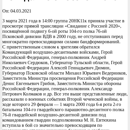
On:
04.03.2021
3 марта 2021 года в 14:00 группа 20НК11к приняла участие в
просмотре прямой трансляции «Свидание с Россией 2020»,
посвящённой подвигу 6-ой роты 104-го полка 76-ой
Псковской дивизии ВДВ в 2000 году, не отступивших перед
многократно превосходящими силами бандформирований.
С приветственным словом к зрителям обратился
Командующий воздушно-десантными войсками, Герой
Российской Федерации, генерал-полковник Андрей
Николаевич Сердюков, Губернатор Тульской области, Герой
Российской Федерации Алексей Геннадьевич Дюмин,
Губернатор Псковской области Михаил Юрьевич Ведерников,
Заместитель Министра просвещения Российской Федерации
Денис Евгеньевич Грибов, Заместитель Министра обороны
Российской Федерации, генерал-полковник Александр
Петрович Колмаков и др. Все эти выше представленные люди,
рассказали о военных событиях Второй чеченской войны, в
ходе которого 29 февраля — 1 марта 2000 года 6-я рота 2-го
батальона 104-го гвардейского парашютно-десантного полка
76-й гвардейской воздушно-десантной дивизии под
командованием гвардии подполковника М. Н. Евтюхина
вступила в бой со значительно превосходящим по