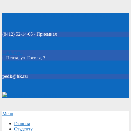
Skip
Добро пожаловать на официальный сайт колледжа!
to
content
(8412) 52-14-65 - Приемная
Click Here
г. Пенза, ул. Гоголя, 3
pedk@bk.ru
Версия для слабовидящих
Secondary
Menu
Navigation
Главная
Menu
Студенту