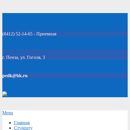
Skip
Добро пожаловать на официальный сайт колледжа!
to
content
(8412) 52-14-65 - Приемная
Click Here
г. Пенза, ул. Гоголя, 3
pedk@bk.ru
Версия для слабовидящих
Secondary
Menu
Navigation
Главная
Menu
Студенту