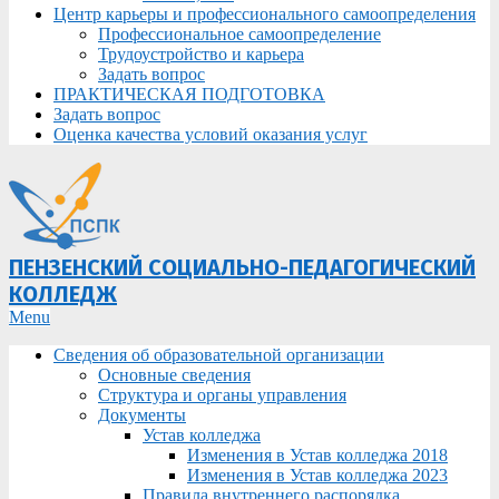
Центр карьеры и профессионального самоопределения
Профессиональное самоопределение
Трудоустройство и карьера
Задать вопрос
ПРАКТИЧЕСКАЯ ПОДГОТОВКА
Задать вопрос
Оценка качества условий оказания услуг
ПЕНЗЕНСКИЙ СОЦИАЛЬНО-ПЕДАГОГИЧЕСКИЙ
КОЛЛЕДЖ
Primary
Menu
Navigation
Сведения об образовательной организации
Menu
Основные сведения
Структура и органы управления
Документы
Устав колледжа
Изменения в Устав колледжа 2018
Изменения в Устав колледжа 2023
Правила внутреннего распорядка