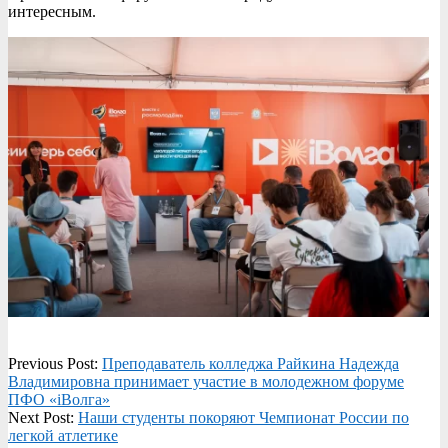
интересным.
2023-
Previous Post:
Преподаватель колледжа Райкина Надежда
07-
Владимировна принимает участие в молодежном форуме
24
ПФО «iВолга»
Next Post:
Наши студенты покоряют Чемпионат России по
легкой атлетике