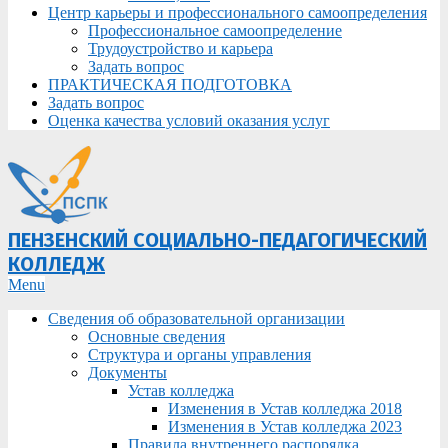
Центр карьеры и профессионального самоопределения
Профессиональное самоопределение
Трудоустройство и карьера
Задать вопрос
ПРАКТИЧЕСКАЯ ПОДГОТОВКА
Задать вопрос
Оценка качества условий оказания услуг
ПЕНЗЕНСКИЙ СОЦИАЛЬНО-ПЕДАГОГИЧЕСКИЙ
КОЛЛЕДЖ
Primary
Menu
Navigation
Сведения об образовательной организации
Menu
Основные сведения
Структура и органы управления
Документы
Устав колледжа
Изменения в Устав колледжа 2018
Изменения в Устав колледжа 2023
Правила внутреннего распорядка