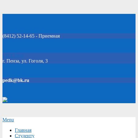
Skip
Добро пожаловать на официальный сайт колледжа!
to
content
(8412) 52-14-65 - Приемная
Click Here
г. Пенза, ул. Гоголя, 3
pedk@bk.ru
Версия для слабовидящих
Secondary
Menu
Navigation
Главная
Menu
Студенту