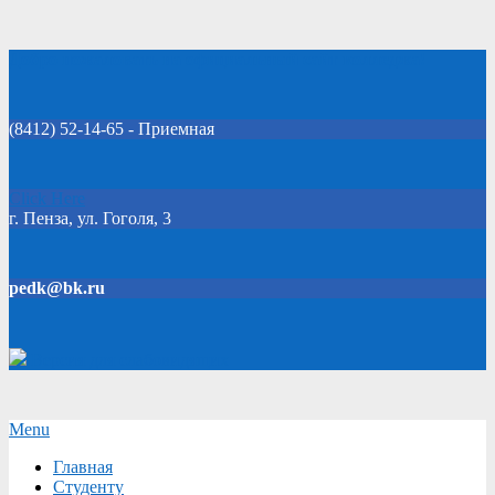
Skip
Добро пожаловать на официальный сайт колледжа!
to
content
(8412) 52-14-65 - Приемная
Click Here
г. Пенза, ул. Гоголя, 3
pedk@bk.ru
Версия для слабовидящих
Secondary
Menu
Navigation
Главная
Menu
Студенту