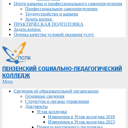
Центр карьеры и профессионального самоопределения
Профессиональное самоопределение
Трудоустройство и карьера
Задать вопрос
ПРАКТИЧЕСКАЯ ПОДГОТОВКА
Задать вопрос
Оценка качества условий оказания услуг
ПЕНЗЕНСКИЙ СОЦИАЛЬНО-ПЕДАГОГИЧЕСКИЙ
КОЛЛЕДЖ
Primary
Menu
Navigation
Сведения об образовательной организации
Menu
Основные сведения
Структура и органы управления
Документы
Устав колледжа
Изменения в Устав колледжа 2018
Изменения в Устав колледжа 2023
Правила внутреннего распорядка