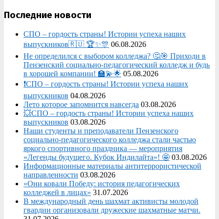
Последние новости
СПО – гордость страны! Истории успеха наших
выпускников🇷🇺 🏆✨🎊
06.08.2026
Не определился с выбором колледжа? 🤔🎯 Приходи в
Пензенский социально-педагогический колледж и будь
в хорошей компании! 🏫💫🌟
05.08.2026
❗СПО – гордость страны! Истории успеха наших
выпускников
04.08.2026
Лето которое запомнится навсегда
03.08.2026
💥СПО – гордость страны! Истории успеха наших
выпускников
03.08.2026
Наши студенты и преподаватели Пензенского
социально‑педагогического колледжа стали частью
яркого спортивного праздника — мероприятия
«Легенды будущего. Кубок Индилайта»! 🤩
03.08.2026
Информационные материалы антитеррористической
направленности
03.08.2026
«Они ковали Победу: история педагогических
колледжей в лицах»
31.07.2026
В международный день шахмат активисты молодой
гвардии организовали дружеские шахматные матчи.
31.07.2026