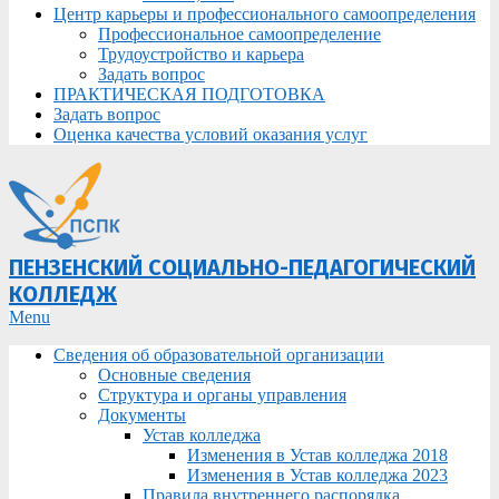
Центр карьеры и профессионального самоопределения
Профессиональное самоопределение
Трудоустройство и карьера
Задать вопрос
ПРАКТИЧЕСКАЯ ПОДГОТОВКА
Задать вопрос
Оценка качества условий оказания услуг
ПЕНЗЕНСКИЙ СОЦИАЛЬНО-ПЕДАГОГИЧЕСКИЙ
КОЛЛЕДЖ
Primary
Menu
Navigation
Сведения об образовательной организации
Menu
Основные сведения
Структура и органы управления
Документы
Устав колледжа
Изменения в Устав колледжа 2018
Изменения в Устав колледжа 2023
Правила внутреннего распорядка