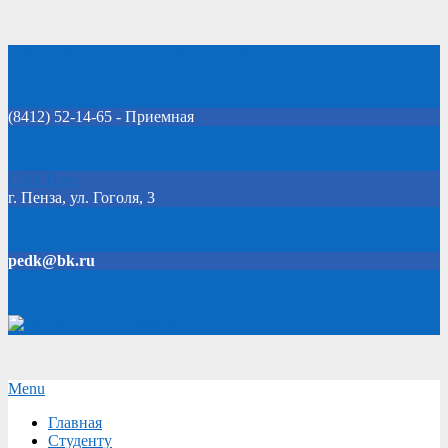
Skip
Добро пожаловать на официальный сайт колледжа!
to
content
(8412) 52-14-65 - Приемная
Click Here
г. Пенза, ул. Гоголя, 3
pedk@bk.ru
Версия для слабовидящих
Secondary
Menu
Navigation
Главная
Menu
Студенту