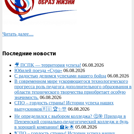
Читать далее....
Последние новости
🎥 ПСПК — территория успеха!
06.08.2026
Юбилей поезда «Сура»
06.08.2026
С радостью делимся успехами нашего бойца
06.08.2026
В современном мире ускоряющегося технологического
прогресса роль педагога дополнительного образования в
области технического творчества приобретает особую
значимость.
06.08.2026
СПО – гордость страны! Истории успеха наших
выпускников🇷🇺 🏆✨🎊
06.08.2026
Не определился с выбором колледжа? 🤔🎯 Приходи в
Пензенский социально-педагогический колледж и будь
в хорошей компании! 🏫💫🌟
05.08.2026
❗СПО – гордость страны! Истории успеха наших