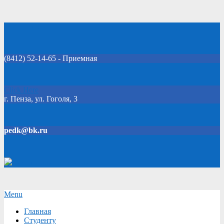
Skip
Добро пожаловать на официальный сайт колледжа!
to
content
(8412) 52-14-65 - Приемная
Click Here
г. Пенза, ул. Гоголя, 3
pedk@bk.ru
Версия для слабовидящих
Secondary
Menu
Navigation
Главная
Menu
Студенту