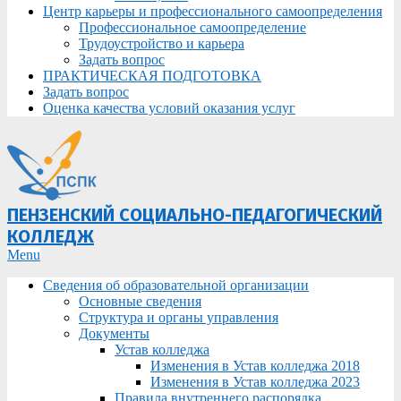
Центр карьеры и профессионального самоопределения
Профессиональное самоопределение
Трудоустройство и карьера
Задать вопрос
ПРАКТИЧЕСКАЯ ПОДГОТОВКА
Задать вопрос
Оценка качества условий оказания услуг
ПЕНЗЕНСКИЙ СОЦИАЛЬНО-ПЕДАГОГИЧЕСКИЙ
КОЛЛЕДЖ
Primary
Menu
Navigation
Сведения об образовательной организации
Menu
Основные сведения
Структура и органы управления
Документы
Устав колледжа
Изменения в Устав колледжа 2018
Изменения в Устав колледжа 2023
Правила внутреннего распорядка