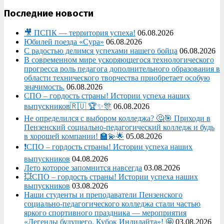
Последние новости
🎥 ПСПК — территория успеха!
06.08.2026
Юбилей поезда «Сура»
06.08.2026
С радостью делимся успехами нашего бойца
06.08.2026
В современном мире ускоряющегося технологического
прогресса роль педагога дополнительного образования в
области технического творчества приобретает особую
значимость.
06.08.2026
СПО – гордость страны! Истории успеха наших
выпускников🇷🇺 🏆✨🎊
06.08.2026
Не определился с выбором колледжа? 🤔🎯 Приходи в
Пензенский социально-педагогический колледж и будь
в хорошей компании! 🏫💫🌟
05.08.2026
❗СПО – гордость страны! Истории успеха наших
выпускников
04.08.2026
Лето которое запомнится навсегда
03.08.2026
💥СПО – гордость страны! Истории успеха наших
выпускников
03.08.2026
Наши студенты и преподаватели Пензенского
социально‑педагогического колледжа стали частью
яркого спортивного праздника — мероприятия
«Легенды будущего. Кубок Индилайта»! 🤩
03.08.2026