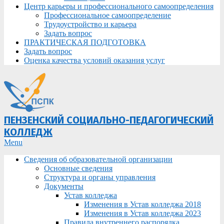
Центр карьеры и профессионального самоопределения
Профессиональное самоопределение
Трудоустройство и карьера
Задать вопрос
ПРАКТИЧЕСКАЯ ПОДГОТОВКА
Задать вопрос
Оценка качества условий оказания услуг
ПЕНЗЕНСКИЙ СОЦИАЛЬНО-ПЕДАГОГИЧЕСКИЙ
КОЛЛЕДЖ
Primary
Menu
Navigation
Сведения об образовательной организации
Menu
Основные сведения
Структура и органы управления
Документы
Устав колледжа
Изменения в Устав колледжа 2018
Изменения в Устав колледжа 2023
Правила внутреннего распорядка