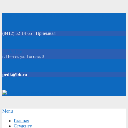
Skip
Добро пожаловать на официальный сайт колледжа!
to
content
(8412) 52-14-65 - Приемная
Click Here
г. Пенза, ул. Гоголя, 3
pedk@bk.ru
Версия для слабовидящих
Secondary
Menu
Navigation
Главная
Menu
Студенту