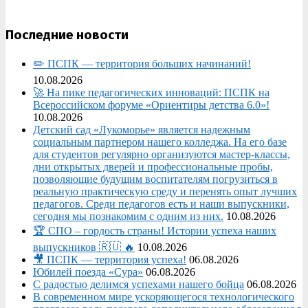
Последние новости
✏️ ПСПК — территория больших начинаний!
10.08.2026
🚀 На пике педагогических инноваций: ПСПК на
Всероссийском форуме «Ориентиры детства 6.0»!
10.08.2026
Детский сад «Лукоморье» является надежным
социальным партнером нашего колледжа. На его базе
для студентов регулярно организуются мастер-классы,
дни открытых дверей и профессиональные пробы,
позволяющие будущим воспитателям погрузиться в
реальную практическую среду и перенять опыт лучших
педагогов. Среди педагогов есть и наши выпускники,
сегодня мы познакомим с одним из них.
10.08.2026
🏆 СПО – гордость страны! Истории успеха наших
выпускников 🇷🇺 🔥
10.08.2026
🎥 ПСПК — территория успеха!
06.08.2026
Юбилей поезда «Сура»
06.08.2026
С радостью делимся успехами нашего бойца
06.08.2026
В современном мире ускоряющегося технологического