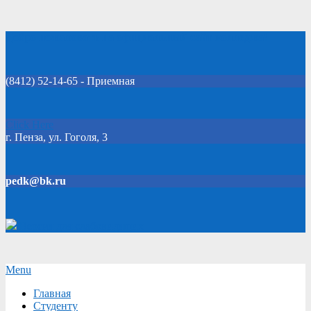
Skip
Добро пожаловать на официальный сайт колледжа!
to
content
(8412) 52-14-65 - Приемная
Click Here
г. Пенза, ул. Гоголя, 3
pedk@bk.ru
Версия для слабовидящих
Secondary
Menu
Navigation
Главная
Menu
Студенту