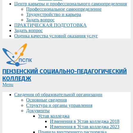
Центр карьеры и профессионального самоопределения
Профессиональное самоопределение
Трудоустройство и карьера
Задать вопрос
ПРАКТИЧЕСКАЯ ПОДГОТОВКА
Задать вопрос
Оценка качества условий оказания услуг
ПЕНЗЕНСКИЙ СОЦИАЛЬНО-ПЕДАГОГИЧЕСКИЙ
КОЛЛЕДЖ
Primary
Menu
Navigation
Сведения об образовательной организации
Menu
Основные сведения
Структура и органы управления
Документы
Устав колледжа
Изменения в Устав колледжа 2018
Изменения в Устав колледжа 2023
Правила внутреннего распорядка