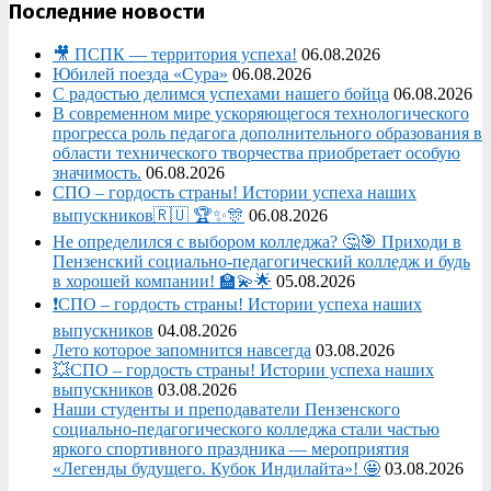
Последние новости
🎥 ПСПК — территория успеха!
06.08.2026
Юбилей поезда «Сура»
06.08.2026
С радостью делимся успехами нашего бойца
06.08.2026
В современном мире ускоряющегося технологического
прогресса роль педагога дополнительного образования в
области технического творчества приобретает особую
значимость.
06.08.2026
СПО – гордость страны! Истории успеха наших
выпускников🇷🇺 🏆✨🎊
06.08.2026
Не определился с выбором колледжа? 🤔🎯 Приходи в
Пензенский социально-педагогический колледж и будь
в хорошей компании! 🏫💫🌟
05.08.2026
❗СПО – гордость страны! Истории успеха наших
выпускников
04.08.2026
Лето которое запомнится навсегда
03.08.2026
💥СПО – гордость страны! Истории успеха наших
выпускников
03.08.2026
Наши студенты и преподаватели Пензенского
социально‑педагогического колледжа стали частью
яркого спортивного праздника — мероприятия
«Легенды будущего. Кубок Индилайта»! 🤩
03.08.2026