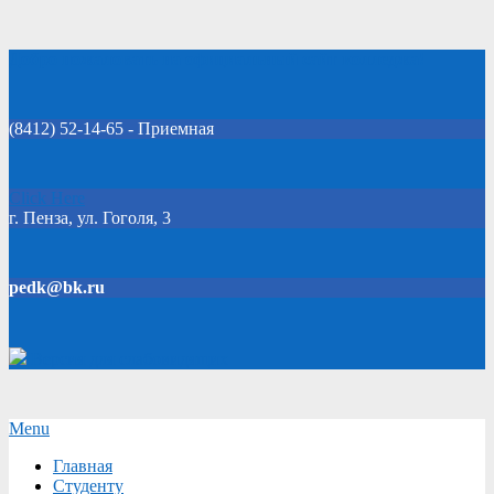
Skip
Добро пожаловать на официальный сайт колледжа!
to
content
(8412) 52-14-65 - Приемная
Click Here
г. Пенза, ул. Гоголя, 3
pedk@bk.ru
Версия для слабовидящих
Secondary
Menu
Navigation
Главная
Menu
Студенту