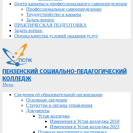
Центр карьеры и профессионального самоопределения
Профессиональное самоопределение
Трудоустройство и карьера
Задать вопрос
ПРАКТИЧЕСКАЯ ПОДГОТОВКА
Задать вопрос
Оценка качества условий оказания услуг
ПЕНЗЕНСКИЙ СОЦИАЛЬНО-ПЕДАГОГИЧЕСКИЙ
КОЛЛЕДЖ
Primary
Menu
Navigation
Сведения об образовательной организации
Menu
Основные сведения
Структура и органы управления
Документы
Устав колледжа
Изменения в Устав колледжа 2018
Изменения в Устав колледжа 2023
Правила внутреннего распорядка