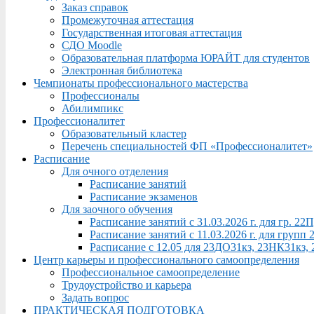
Заказ справок
Промежуточная аттестация
Государственная итоговая аттестация
СДО Moodle
Образовательная платформа ЮРАЙТ для студентов
Электронная библиотека
Чемпионаты профессионального мастерства
Профессионалы
Абилимпикс
Профессионалитет
Образовательный кластер
Перечень специальностей ФП «Профессионалитет»
Расписание
Для очного отделения
Расписание занятий
Расписание экзаменов
Для заочного обучения
Расписание занятий с 31.03.2026 г. для гр. 2
Расписание занятий с 11.03.2026 г. для груп
Расписание с 12.05 для 23ДО31кз, 23НК31кз,
Центр карьеры и профессионального самоопределения
Профессиональное самоопределение
Трудоустройство и карьера
Задать вопрос
ПРАКТИЧЕСКАЯ ПОДГОТОВКА