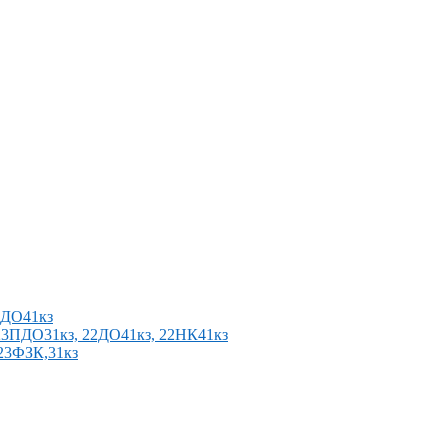
2ПДО41кз
п 23ПДО31кз, 22ДО41кз, 22НК41кз
 23ФЗК,31кз