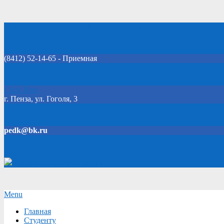
Skip
Добро пожаловать на официальный сайт колледжа!
to
content
(8412) 52-14-65 - Приемная
Click Here
г. Пенза, ул. Гоголя, 3
pedk@bk.ru
Версия для слабовидящих
Secondary
Menu
Navigation
Главная
Menu
Студенту