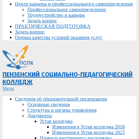
Центр карьеры и профессионального самоопределения
Профессиональное самоопределение
Трудоустройство и карьера
Задать вопрос
ПРАКТИЧЕСКАЯ ПОДГОТОВКА
Задать вопрос
Оценка качества условий оказания услуг
ПЕНЗЕНСКИЙ СОЦИАЛЬНО-ПЕДАГОГИЧЕСКИЙ
КОЛЛЕДЖ
Primary
Menu
Navigation
Сведения об образовательной организации
Menu
Основные сведения
Структура и органы управления
Документы
Устав колледжа
Изменения в Устав колледжа 2018
Изменения в Устав колледжа 2023
Правила внутреннего распорядка