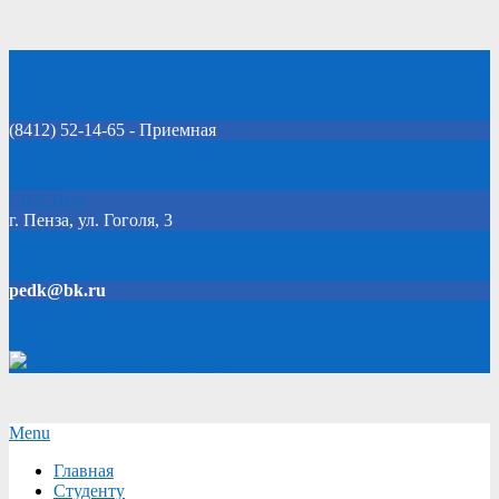
Skip
Добро пожаловать на официальный сайт колледжа!
to
content
(8412) 52-14-65 - Приемная
Click Here
г. Пенза, ул. Гоголя, 3
pedk@bk.ru
Версия для слабовидящих
Secondary
Menu
Navigation
Главная
Menu
Студенту