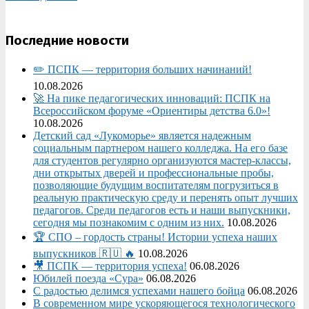
Последние новости
✏️ ПСПК — территория больших начинаний!
10.08.2026
🚀 На пике педагогических инноваций: ПСПК на
Всероссийском форуме «Ориентиры детства 6.0»!
10.08.2026
Детский сад «Лукоморье» является надежным
социальным партнером нашего колледжа. На его базе
для студентов регулярно организуются мастер-классы,
дни открытых дверей и профессиональные пробы,
позволяющие будущим воспитателям погрузиться в
реальную практическую среду и перенять опыт лучших
педагогов. Среди педагогов есть и наши выпускники,
сегодня мы познакомим с одним из них.
10.08.2026
🏆 СПО – гордость страны! Истории успеха наших
выпускников 🇷🇺 🔥
10.08.2026
🎥 ПСПК — территория успеха!
06.08.2026
Юбилей поезда «Сура»
06.08.2026
С радостью делимся успехами нашего бойца
06.08.2026
В современном мире ускоряющегося технологического