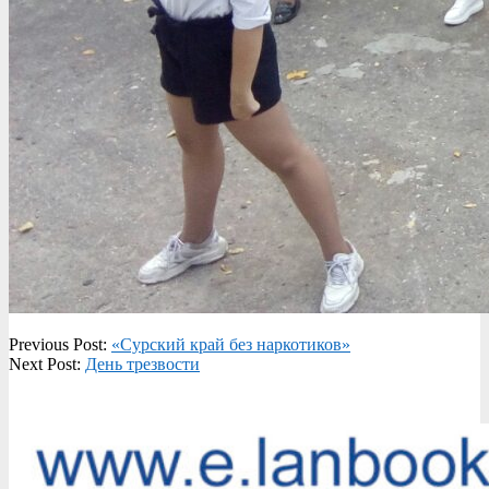
2019-
Previous Post:
«Сурский край без наркотиков»
09-
Next Post:
День трезвости
13