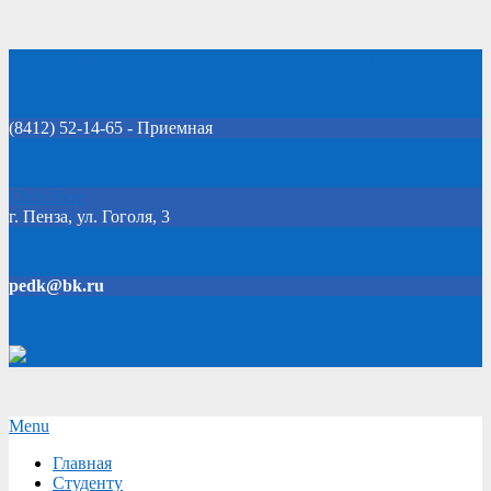
Skip
Добро пожаловать на официальный сайт колледжа!
to
content
(8412) 52-14-65 - Приемная
Click Here
г. Пенза, ул. Гоголя, 3
pedk@bk.ru
Версия для слабовидящих
Secondary
Menu
Navigation
Главная
Menu
Студенту