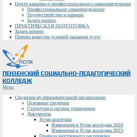
Центр карьеры и профессионального самоопределения
Профессиональное самоопределение
Трудоустройство и карьера
Задать вопрос
ПРАКТИЧЕСКАЯ ПОДГОТОВКА
Задать вопрос
Оценка качества условий оказания услуг
ПЕНЗЕНСКИЙ СОЦИАЛЬНО-ПЕДАГОГИЧЕСКИЙ
КОЛЛЕДЖ
Primary
Menu
Navigation
Сведения об образовательной организации
Menu
Основные сведения
Структура и органы управления
Документы
Устав колледжа
Изменения в Устав колледжа 2018
Изменения в Устав колледжа 2023
Правила внутреннего распорядка