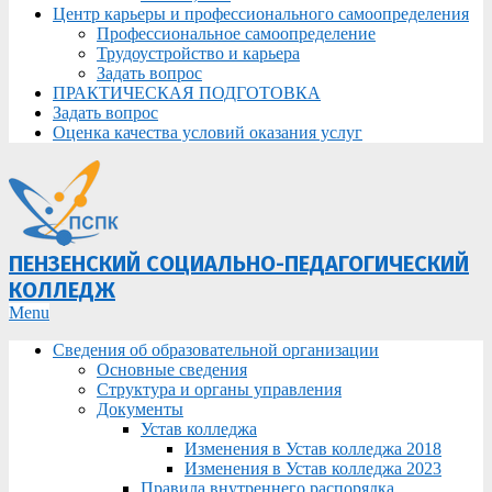
Центр карьеры и профессионального самоопределения
Профессиональное самоопределение
Трудоустройство и карьера
Задать вопрос
ПРАКТИЧЕСКАЯ ПОДГОТОВКА
Задать вопрос
Оценка качества условий оказания услуг
ПЕНЗЕНСКИЙ СОЦИАЛЬНО-ПЕДАГОГИЧЕСКИЙ
КОЛЛЕДЖ
Primary
Menu
Navigation
Сведения об образовательной организации
Menu
Основные сведения
Структура и органы управления
Документы
Устав колледжа
Изменения в Устав колледжа 2018
Изменения в Устав колледжа 2023
Правила внутреннего распорядка