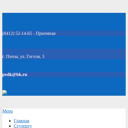
Skip
Добро пожаловать на официальный сайт колледжа!
to
content
(8412) 52-14-65 - Приемная
Click Here
г. Пенза, ул. Гоголя, 3
pedk@bk.ru
Версия для слабовидящих
Secondary
Menu
Navigation
Главная
Menu
Студенту