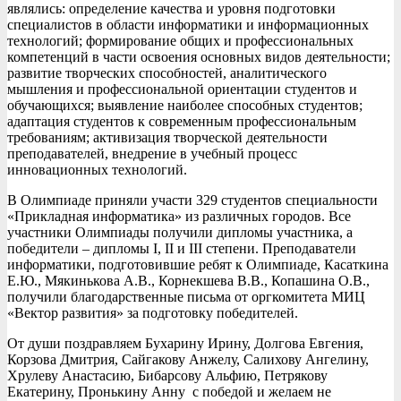
являлись: определение качества и уровня подготовки
специалистов в области информатики и информационных
технологий; формирование общих и профессиональных
компетенций в части освоения основных видов деятельности;
развитие творческих способностей, аналитического
мышления и профессиональной ориентации студентов и
обучающихся; выявление наиболее способных студентов;
адаптация студентов к современным профессиональным
требованиям; активизация творческой деятельности
преподавателей, внедрение в учебный процесс
инновационных технологий.
В Олимпиаде приняли участи 329 студентов специальности
«Прикладная информатика» из различных городов. Все
участники Олимпиады получили дипломы участника, а
победители – дипломы I, II и III степени. Преподаватели
информатики, подготовившие ребят к Олимпиаде, Касаткина
Е.Ю., Мякинькова А.В., Корнекшева В.В., Копашина О.В.,
получили благодарственные письма от оргкомитета МИЦ
«Вектор развития» за подготовку победителей.
От души поздравляем Бухарину Ирину, Долгова Евгения,
Корзова Дмитрия, Сайгакову Анжелу, Салихову Ангелину,
Хрулеву Анастасию, Бибарсову Альфию, Петрякову
Екатерину, Пронькину Анну с победой и желаем не