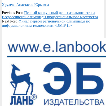
Хрулева Анастасия Юрьевна
2019-
Previous Post:
Первый конкурсный день начального этапа
12-
Всероссийской олимпиады профессионального мастерства
19
Next Post:
Финал первой региональной олимпиады по
информационным технологиям «DMIP-iT»