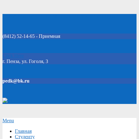
Skip
Добро пожаловать на официальный сайт колледжа!
to
content
(8412) 52-14-65 - Приемная
Click Here
г. Пенза, ул. Гоголя, 3
pedk@bk.ru
Версия для слабовидящих
Secondary
Menu
Navigation
Главная
Menu
Студенту