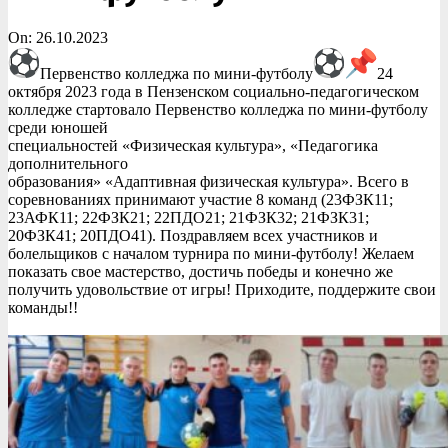
On:
26.10.2023
Первенство колледжа по мини-футболу
24
октября 2023 года в Пензенском социально-педагогическом
колледже стартовало Первенство колледжа по мини-футболу
среди юношей
специальностей «Физическая культура», «Педагогика
дополнительного
образования» «Адаптивная физическая культура». Всего в
соревнованиях принимают участие 8 команд (23ФЗК11;
23АФК11; 22ФЗК21; 22ПДО21; 21ФЗК32; 21ФЗК31;
20ФЗК41; 20ПДО41). Поздравляем всех участников и
болельщиков с началом турнира по мини-футболу! Желаем
показать свое мастерство, достичь победы и конечно же
получить удовольствие от игры! Приходите, поддержите свои
команды!!