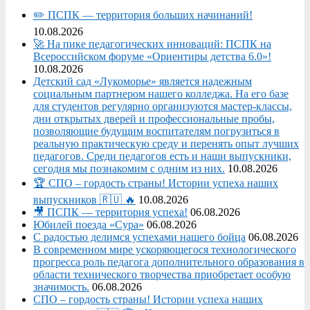
✏️ ПСПК — территория больших начинаний!
10.08.2026
🚀 На пике педагогических инноваций: ПСПК на
Всероссийском форуме «Ориентиры детства 6.0»!
10.08.2026
Детский сад «Лукоморье» является надежным
социальным партнером нашего колледжа. На его базе
для студентов регулярно организуются мастер-классы,
дни открытых дверей и профессиональные пробы,
позволяющие будущим воспитателям погрузиться в
реальную практическую среду и перенять опыт лучших
педагогов. Среди педагогов есть и наши выпускники,
сегодня мы познакомим с одним из них.
10.08.2026
🏆 СПО – гордость страны! Истории успеха наших
выпускников 🇷🇺 🔥
10.08.2026
🎥 ПСПК — территория успеха!
06.08.2026
Юбилей поезда «Сура»
06.08.2026
С радостью делимся успехами нашего бойца
06.08.2026
В современном мире ускоряющегося технологического
прогресса роль педагога дополнительного образования в
области технического творчества приобретает особую
значимость.
06.08.2026
СПО – гордость страны! Истории успеха наших