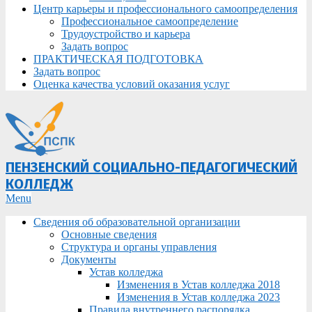
Центр карьеры и профессионального самоопределения
Профессиональное самоопределение
Трудоустройство и карьера
Задать вопрос
ПРАКТИЧЕСКАЯ ПОДГОТОВКА
Задать вопрос
Оценка качества условий оказания услуг
ПЕНЗЕНСКИЙ СОЦИАЛЬНО-ПЕДАГОГИЧЕСКИЙ
КОЛЛЕДЖ
Primary
Menu
Navigation
Сведения об образовательной организации
Menu
Основные сведения
Структура и органы управления
Документы
Устав колледжа
Изменения в Устав колледжа 2018
Изменения в Устав колледжа 2023
Правила внутреннего распорядка