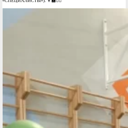
«СПЕЦИАЛИСТЫ»). 👨‍🏫👩‍⚕️