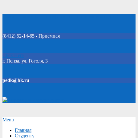
Skip
Добро пожаловать на официальный сайт колледжа!
to
content
(8412) 52-14-65 - Приемная
Click Here
г. Пенза, ул. Гоголя, 3
pedk@bk.ru
Версия для слабовидящих
Secondary
Menu
Navigation
Главная
Menu
Студенту