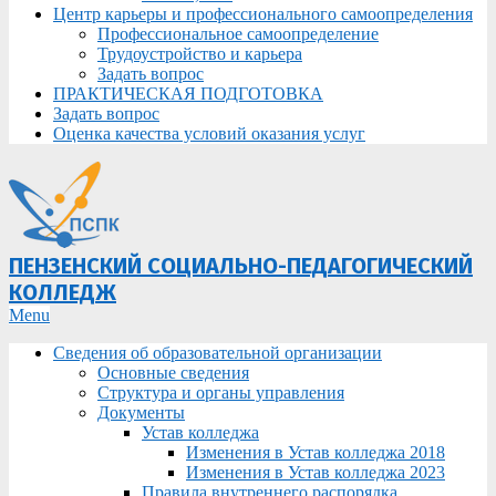
Центр карьеры и профессионального самоопределения
Профессиональное самоопределение
Трудоустройство и карьера
Задать вопрос
ПРАКТИЧЕСКАЯ ПОДГОТОВКА
Задать вопрос
Оценка качества условий оказания услуг
ПЕНЗЕНСКИЙ СОЦИАЛЬНО-ПЕДАГОГИЧЕСКИЙ
КОЛЛЕДЖ
Primary
Menu
Navigation
Сведения об образовательной организации
Menu
Основные сведения
Структура и органы управления
Документы
Устав колледжа
Изменения в Устав колледжа 2018
Изменения в Устав колледжа 2023
Правила внутреннего распорядка