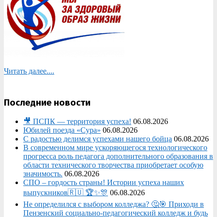
Читать далее....
Последние новости
🎥 ПСПК — территория успеха!
06.08.2026
Юбилей поезда «Сура»
06.08.2026
С радостью делимся успехами нашего бойца
06.08.2026
В современном мире ускоряющегося технологического
прогресса роль педагога дополнительного образования в
области технического творчества приобретает особую
значимость.
06.08.2026
СПО – гордость страны! Истории успеха наших
выпускников🇷🇺 🏆✨🎊
06.08.2026
Не определился с выбором колледжа? 🤔🎯 Приходи в
Пензенский социально-педагогический колледж и будь