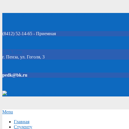
Skip
Добро пожаловать на официальный сайт колледжа!
to
content
(8412) 52-14-65 - Приемная
Click Here
г. Пенза, ул. Гоголя, 3
pedk@bk.ru
Версия для слабовидящих
Secondary
Menu
Navigation
Главная
Menu
Студенту