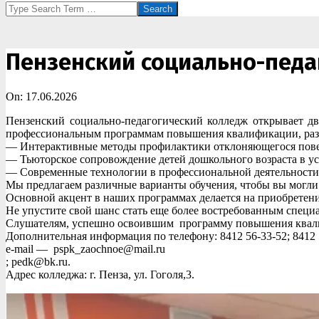
Search
Пензенский социально-педа
On:
17.06.2026
Пензенский социально-педагогический колледж открывает д
профессиональным программам повышения квалификации, разр
— Интерактивные методы профилактики отклоняющегося поведен
— Тьюторское сопровождение детей дошкольного возраста в усл
— Современные технологии в профессиональной деятельности уч
Мы предлагаем различные варианты обучения, чтобы вы могли 
Основной акцент в наших программах делается на приобретени
Не упустите свой шанс стать еще более востребованным специ
Слушателям, успешно освоившим программу повышения квали
Дополнительная информация по телефону: 8412 56-33-52; 8412 
e-mail — pspk_zaochnoe@mail.ru
; pedk@bk.ru.
Адрес колледжа: г. Пенза, ул. Гоголя,3.