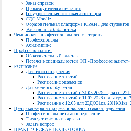
Заказ справок
Промежуточная аттестация
Государственная итоговая аттестация
СДО Moodle
Образовательная платформа ЮРАЙТ для студентов
Электронная библиотека
Чемпионаты профессионального мастерства
Профессионалы
Абилимпикс
Профессионалитет
Образовательный кластер
Перечень специальностей ФП «Профессионалитет»
Расписание
Для очного отделения
Расписание занятий
Расписание экзаменов
Для заочного обучения
Расписание занятий с 31.03.2026 г. для гр. 2
Расписание занятий с 11.03.2026 г. для груп
Расписание с 12.05 для 23ДО31кз, 23НК31кз,
Центр карьеры и профессионального самоопределения
Профессиональное самоопределение
Трудоустройство и карьера
Задать вопрос
ПРАКТИЧЕСКАЯ ПОДГОТОВКА