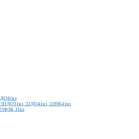
2ПДО41кз
п 23ПДО31кз, 22ДО41кз, 22НК41кз
 23ФЗК,31кз