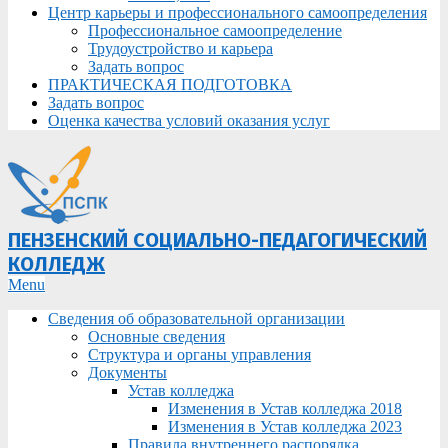
Центр карьеры и профессионального самоопределения
Профессиональное самоопределение
Трудоустройство и карьера
Задать вопрос
ПРАКТИЧЕСКАЯ ПОДГОТОВКА
Задать вопрос
Оценка качества условий оказания услуг
ПЕНЗЕНСКИЙ СОЦИАЛЬНО-ПЕДАГОГИЧЕСКИЙ
КОЛЛЕДЖ
Primary
Menu
Navigation
Сведения об образовательной организации
Menu
Основные сведения
Структура и органы управления
Документы
Устав колледжа
Изменения в Устав колледжа 2018
Изменения в Устав колледжа 2023
Правила внутреннего распорядка