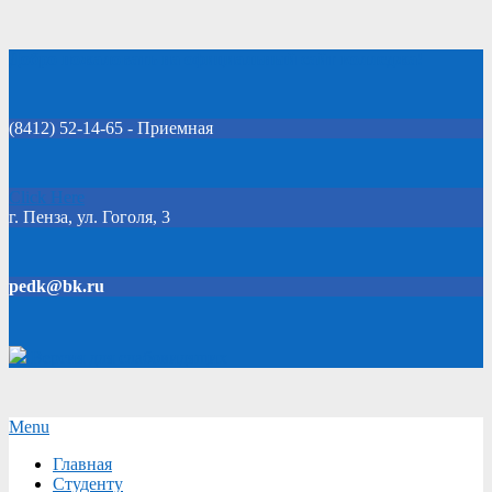
Skip
Добро пожаловать на официальный сайт колледжа!
to
content
(8412) 52-14-65 - Приемная
Click Here
г. Пенза, ул. Гоголя, 3
pedk@bk.ru
Версия для слабовидящих
Secondary
Menu
Navigation
Главная
Menu
Студенту